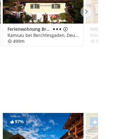
Ferienwohnung Brandstein
FeWo Fronwieshof
Ramsau bei Berchtesgaden, Deutschland
499m
591m
97%
100%