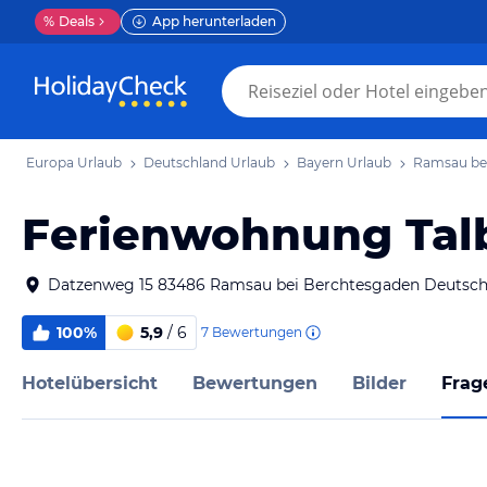
%
Deals
App herunterladen
Europa Urlaub
Deutschland Urlaub
Bayern Urlaub
Ramsau bei
Ferienwohnung Talb
Datzenweg 15 83486 Ramsau bei Berchtesgaden Deutsch
100%
5,9
/ 6
7
Bewertungen
Hotelübersicht
Bewertungen
Bilder
Frag