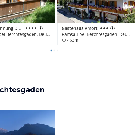
Ferienwohnung Datzenhäusl
Gästehaus Amort
Ramsau bei Berchtesgaden, Deutschland
Ramsau bei Berchtesgaden, Deutschland
463m
erchtesgaden