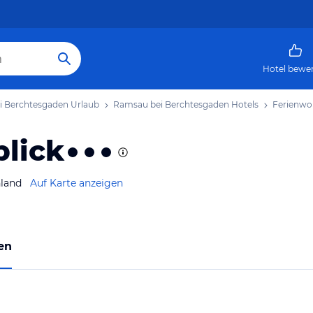
Hotel bewe
 Berchtesgaden Urlaub
Ramsau bei Berchtesgaden Hotels
Ferienwo
lick
land
Auf Karte anzeigen
en