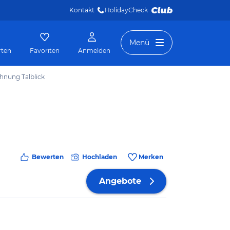
Kontakt
HolidayCheck 
Menü
rten
Favoriten
Anmelden
hnung Talblick
Bewerten
Hochladen
Merken
Angebote