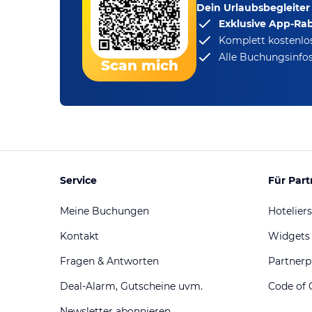
Dein Urlaubsbegleiter
Exklusive App-Ra
Komplett kostenlo
Alle Buchungsinfos
Scan mich
Service
Für Part
Meine Buchungen
Hoteliers
Kontakt
Widgets
Fragen & Antworten
Partner
Deal-Alarm, Gutscheine uvm.
Code of 
Newsletter abonnieren