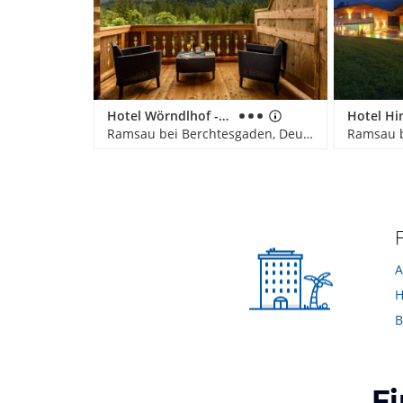
Hotel Wörndlhof - Das Refugium
Ramsau bei Berchtesgaden, Deutschland
A
H
B
F