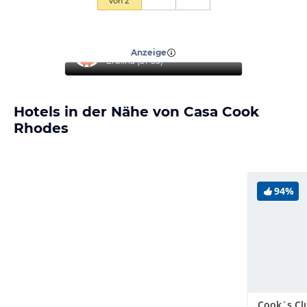
von
2
“
Reise mit Familie
”
Anzeige
Erblina
(
31-35
)
Hotels in der Nähe von Casa Cook
Rhodes
94%