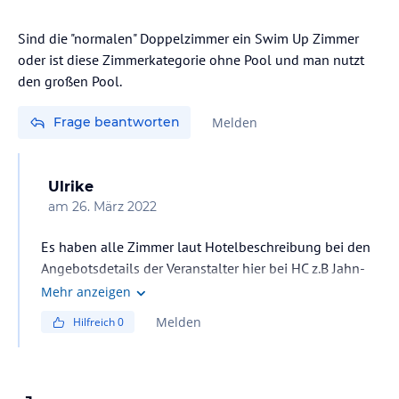
Sind die "normalen" Doppelzimmer ein Swim Up Zimmer
oder ist diese Zimmerkategorie ohne Pool und man nutzt
den großen Pool.
Frage beantworten
Melden
Ulrike
am
26. März 2022
Es haben alle Zimmer laut Hotelbeschreibung bei den
Angebotsdetails der Veranstalter hier bei HC z.B Jahn-
Reisen, Zugang zum Gemeinschaftspool. Auch die
Mehr anzeigen
Standard Doppelzimmer.
Melden
Hilfreich
0