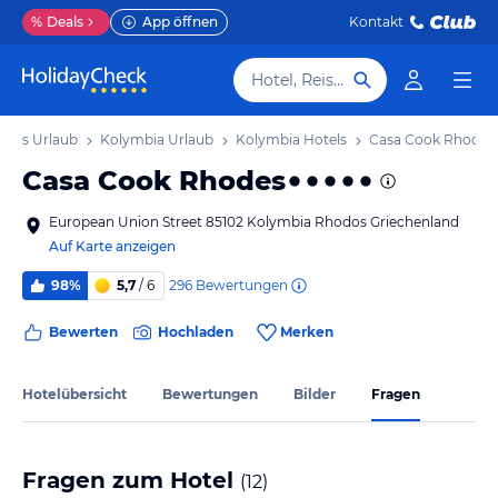
%
Deals
App öffnen
Kontakt
Hotel, Reiseziel
dos Urlaub
Kolymbia Urlaub
Kolymbia Hotels
Casa Cook Rhodes
Casa Cook Rhodes
European Union Street 85102 Kolymbia Rhodos Griechenland
Auf Karte anzeigen
296
Bewertungen
98%
5,7
/ 6
Bewerten
Hochladen
Merken
Hotelübersicht
Bewertungen
Bilder
Fragen
Fragen zum Hotel
(
12
)