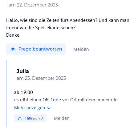
am
22. Dezember 2023
Hallo, wie sind die Zeiten fürs Abendessen? Und kann man
irgendwo die Speisekarte sehen?
Danke
Frage beantworten
Melden
Julia
am
23. Dezember 2023
ab 19:00
es gibt einen QR-Code vor Ort mit dem immer die
aktuelle Speisekarte für die Woche aufrufen kann
Mehr anzeigen
Melden
Hilfreich
0