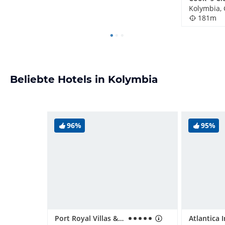
Kolymbia,
181m
Beliebte Hotels in Kolymbia
96%
95%
Port Royal Villas & Spa/ Sentido Port Royal Villas & Spa