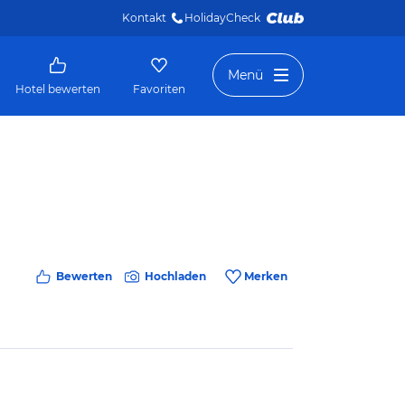
Kontakt
HolidayCheck 
Menü
Hotel bewerten
Favoriten
Bewerten
Hochladen
Merken