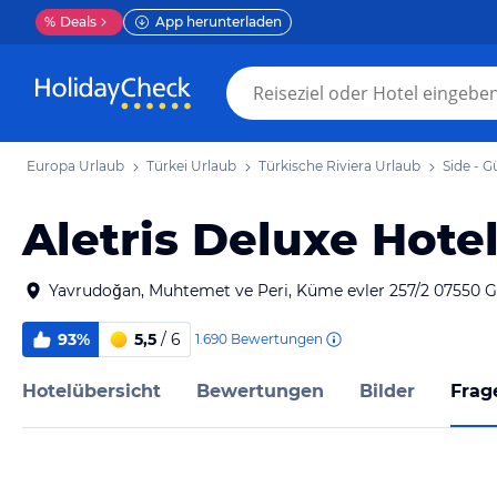
%
Deals
App herunterladen
Europa Urlaub
Türkei Urlaub
Türkische Riviera Urlaub
Side - 
Aletris Deluxe Hote
Yavrudoğan, Muhtemet ve Peri, Küme evler 257/2 07550 
93%
5,5
/ 6
1.690
Bewertungen
Hotelübersicht
Bewertungen
Bilder
Frag