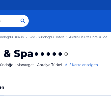
Gündogdu Urlaub
Side - Gündogdu Hotels
Aletris Deluxe Hotel & Spa
l & Spa
Gündoğdu Manavgat - Antalya Türkei
Auf Karte anzeigen
en