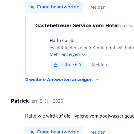
Frage beantworten
Melden
Gästebetreuer Service
vom Hotel
am
15.
Hallo Cäcilia,
es gibt leider keinen Kinderpool, wir ha
Mehr anzeigen
hat, Babyrutschen sind auch nicht vorhan
Hilfreich
0
Melden
2 weitere Antworten anzeigen
Patrick
am
8. Juli 2026
Hallo,wie wird auf die Hygiene vom poolwasser gea
Frage beantworten
Melden