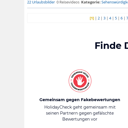
22 Urlaubsbilder
0 Reisevideos
Kategorie:
Sehenswürdigke
[1]
|
2
|
3
|
4
|
5
|
6
|
Finde 
Gemeinsam gegen Fakebewertungen
HolidayCheck geht gemeinsam mit
seinen Partnern gegen gefälschte
Bewertungen vor