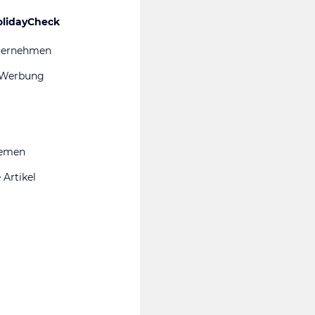
olidayCheck
ternehmen
 Werbung
hemen
 Artikel