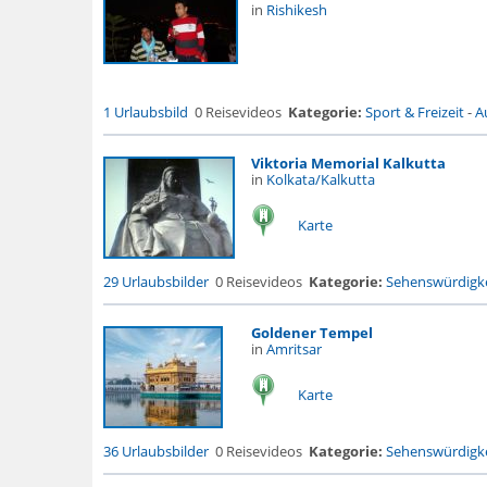
in
Rishikesh
1 Urlaubsbild
0 Reisevideos
Kategorie:
Sport & Freizeit
-
A
Viktoria Memorial Kalkutta
in
Kolkata/Kalkutta
Karte
29 Urlaubsbilder
0 Reisevideos
Kategorie:
Sehenswürdigke
Goldener Tempel
in
Amritsar
Karte
36 Urlaubsbilder
0 Reisevideos
Kategorie:
Sehenswürdigke