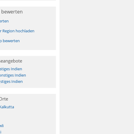
 bewerten
erten
er Region hochladen
pp bewerten
seangebote
tiges Indien
onstiges Indien
tiges Indien
Orte
Kalkutta
li
i