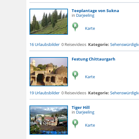
Teeplantage von Sukna
in
Darjeeling
Karte
16 Urlaubsbilder
0 Reisevideos
Kategorie:
Sehenswürdigke
Festung Chittaurgarh
Karte
19 Urlaubsbilder
0 Reisevideos
Kategorie:
Sehenswürdigke
Tiger Hill
in
Darjeeling
Karte