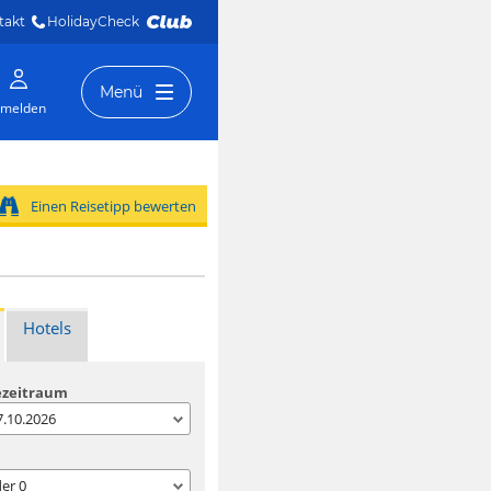
takt
HolidayCheck 
Menü
melden
Einen Reisetipp bewerten
Hotels
ezeitraum
07.10.2026
der
0