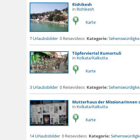
Rishikesh
in
Rishikesh
Karte
7 Urlaubsbilder
0 Reisevideos
Kategorie:
Sehenswürdigke.
Töpferviertel Kumortuli
in
Kolkata/Kalkutta
Karte
3 Urlaubsbilder
0 Reisevideos
Kategorie:
Sehenswürdigke.
Mutterhaus der Missionarinnen 
in
Kolkata/Kalkutta
Karte
14 Urlaubsbilder
0 Reisevideos
Kategorie:
Sehenswürdigke