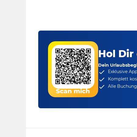
Hol Dir
Dein Urlaubsbegl
Exklusive Ap
Komplett kos
Alle Buchungs
Scan mich