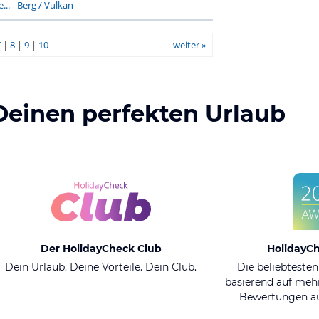
...
-
Berg / Vulkan
7
|
8
|
9
|
10
weiter »
Deinen perfekten Urlaub
Der HolidayCheck Club
HolidayC
Dein Urlaub. Deine Vorteile. Dein Club.
Die beliebtesten
basierend auf mehr
Bewertungen au