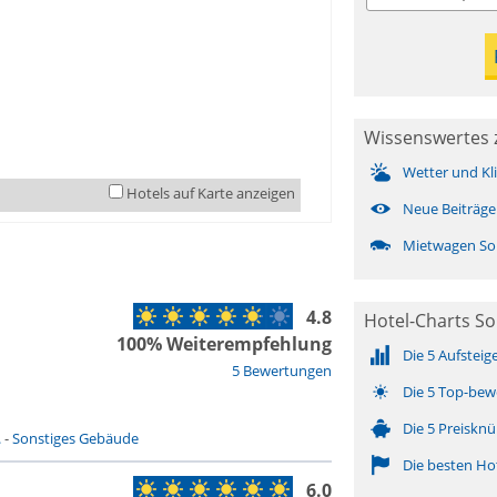
Wissenswertes z
Wetter und Kl
Hotels auf Karte anzeigen
Neue Beiträge
Mietwagen Son
4.8
Hotel-Charts Son
100% Weiterempfehlung
Die 5 Aufsteig
5 Bewertungen
Die 5 Top-bew
Die 5 Preisknü
.
-
Sonstiges Gebäude
Die besten Ho
6.0