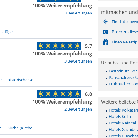
100% Weiterempfehlung
mitmachen und
3 Bewertungen
Ein Hotel bew
usflüge
Bilder zu dies
Einen Reiseti
5.7
100% Weiterempfehlung
3 Bewertungen
Urlaubs- und Rei
Lastminute Sons
Pauschalreise S
...
-
historische Ge...
Frühbucher Sons
6.0
100% Weiterempfehlung
Weitere beliebte 
2 Bewertungen
Hotels Kolkata/
Hotels Kullu
Hotels Nainital
...
-
Kirche (Kirche...
Hotels Gachibow
Hotels Guwahat