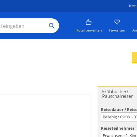
Kon
Hotel bewerten
Favoriten
An
Frühbucher/
Pauschalreisen
Reisedauer / Reis
Beliebig / 09.08. - 
Reiseteilnehmer
Erwachsene
2
, Kin