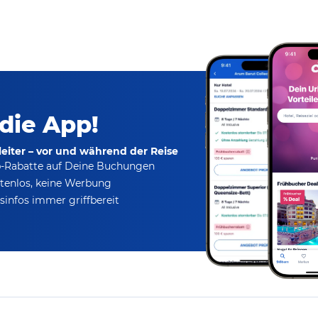
 die App!
eiter – vor und während der Reise
p-Rabatte
auf Deine Buchungen
tenlos,
keine Werbung
infos immer griffbereit