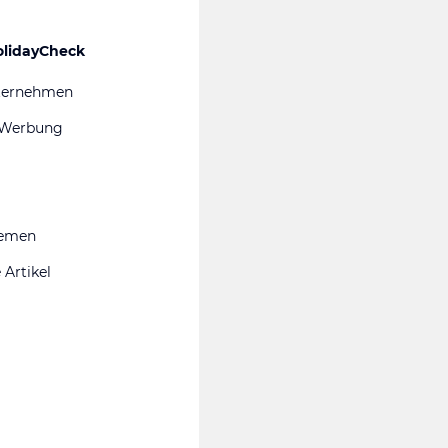
olidayCheck
ternehmen
 Werbung
hemen
 Artikel