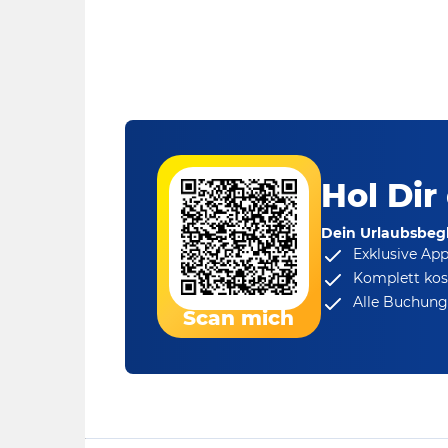
Hol Dir
Dein Urlaubsbegl
Exklusive Ap
Komplett kos
Alle Buchungs
Scan mich