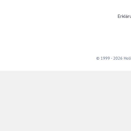
Erklär
© 1999 - 2026 Holi