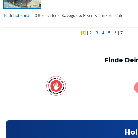
10 Urlaubsbilder
0 Reisevideos
Kategorie:
Essen & Trinken - Cafe
[1]
|
2
|
3
|
4
|
5
|
6
|
7
Finde Dei
Hol