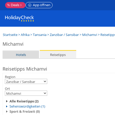
%
Deals
App öffnen
Startseite
>
Afrika
>
Tansania
>
Zanzibar / Sansibar
>
Michamvi
> Reisetipp
Michamvi
Hotels
Reisetipps
Reisetipps Michamvi
Region
Ort
Alle Reisetipps (2)
Sehenswürdigkeiten (1)
Sport & Freizeit (0)