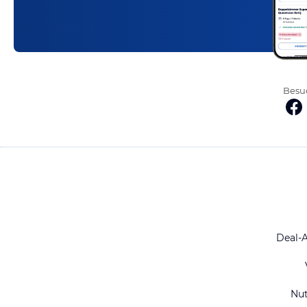
Besuc
Deal-
Nu