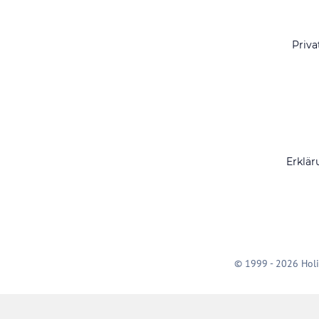
Priva
Erklär
© 1999 - 2026 Holi