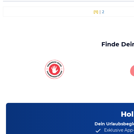
[1]
|
2
Finde Dei
Hol
Dein Urlaubsbegle
Exklusive App