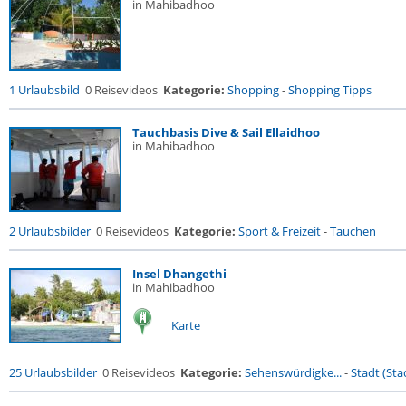
in Mahibadhoo
1 Urlaubsbild
0 Reisevideos
Kategorie:
Shopping
-
Shopping Tipps
Tauchbasis Dive & Sail Ellaidhoo
in Mahibadhoo
2 Urlaubsbilder
0 Reisevideos
Kategorie:
Sport & Freizeit
-
Tauchen
Insel Dhangethi
in Mahibadhoo
Karte
25 Urlaubsbilder
0 Reisevideos
Kategorie:
Sehenswürdigke...
-
Stadt (Stad