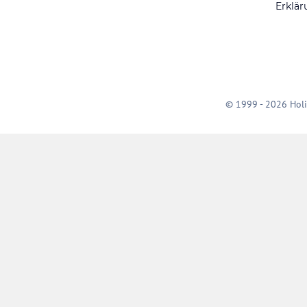
Erklär
© 1999 - 2026 Holi