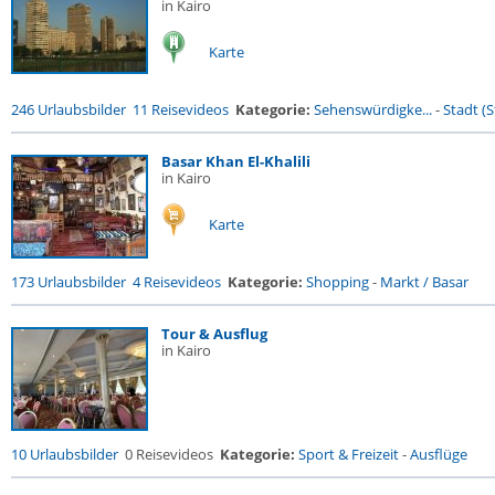
in Kairo
Karte
246 Urlaubsbilder
11 Reisevideos
Kategorie:
Sehenswürdigke...
-
Stadt (S
Basar Khan El-Khalili
in Kairo
Karte
173 Urlaubsbilder
4 Reisevideos
Kategorie:
Shopping
-
Markt / Basar
Tour & Ausflug
in Kairo
10 Urlaubsbilder
0 Reisevideos
Kategorie:
Sport & Freizeit
-
Ausflüge