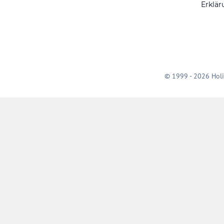
Erklär
© 1999 - 2026 Holi