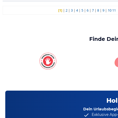
[1]
|
2
|
3
|
4
|
5
|
6
|
7
|
8
|
9
|
10
11
Finde Dei
Hol
Dein Urlaubsbegle
Exklusive App