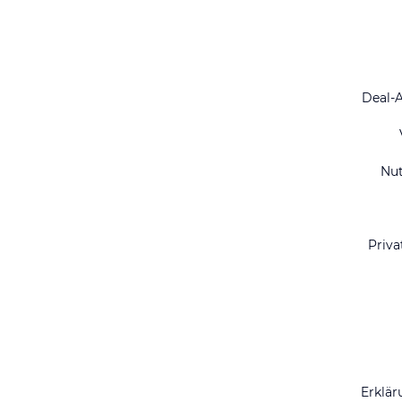
Deal-
Nu
Priva
Erklär