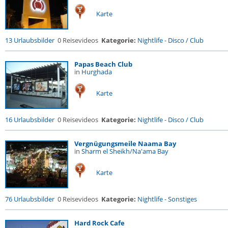
Karte
13 Urlaubsbilder
0 Reisevideos
Kategorie:
Nightlife
-
Disco / Club
Papas Beach Club
in
Hurghada
Karte
16 Urlaubsbilder
0 Reisevideos
Kategorie:
Nightlife
-
Disco / Club
Vergnügungsmeile Naama Bay
in
Sharm el Sheikh/Na'ama Bay
Karte
76 Urlaubsbilder
0 Reisevideos
Kategorie:
Nightlife
-
Sonstiges
Hard Rock Cafe