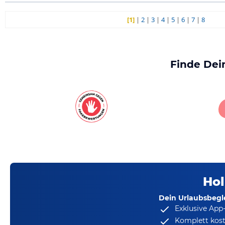
[1]
|
2
|
3
|
4
|
5
|
6
|
7
|
8
Finde Dei
Hol
Dein Urlaubsbegle
Exklusive App
Komplett kost