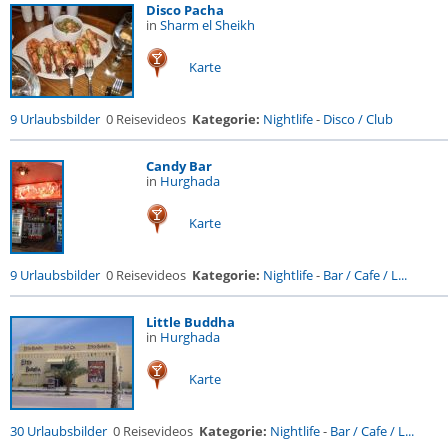
Disco Pacha
in
Sharm el Sheikh
Karte
9 Urlaubsbilder
0 Reisevideos
Kategorie:
Nightlife
-
Disco / Club
Candy Bar
in
Hurghada
Karte
9 Urlaubsbilder
0 Reisevideos
Kategorie:
Nightlife
-
Bar / Cafe / L...
Little Buddha
in
Hurghada
Karte
30 Urlaubsbilder
0 Reisevideos
Kategorie:
Nightlife
-
Bar / Cafe / L...