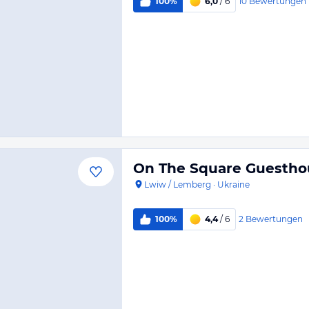
10
Bewertungen
100%
6,0
/ 6
On The Square Guestho
Lwiw / Lemberg
·
Ukraine
2
Bewertungen
100%
4,4
/ 6