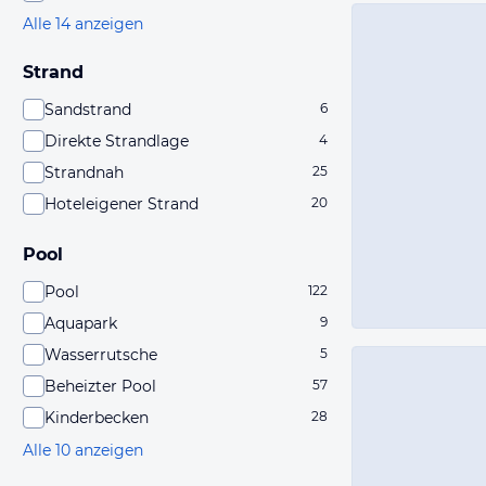
Alle 14 anzeigen
Strand
Sandstrand
6
Direkte Strandlage
4
Strandnah
25
Hoteleigener Strand
20
Pool
Pool
122
Aquapark
9
Wasserrutsche
5
Beheizter Pool
57
Kinderbecken
28
Alle 10 anzeigen