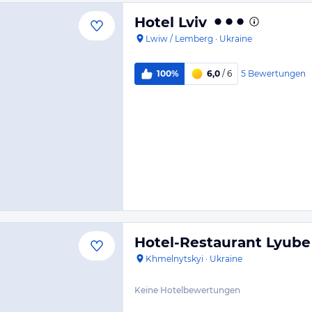
Hotel Lviv
Lwiw / Lemberg
·
Ukraine
5
Bewertungen
100%
6,0
/ 6
Hotel-Restaurant Lyube
Khmelnytskyi
·
Ukraine
Keine Hotelbewertungen