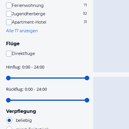
Ferienwohnung
71
Jugendherberge
32
Apartment-Hotel
31
Alle 17 anzeigen
Flüge
Direktflüge
Du findest mit dieser Einstellung Flüge, die mit sehr
hoher Wahrscheinlichkeit Direktflüge sind. Bitte
Hinflug
:
0:00 - 24:00
prüfe vor der Buchung noch einmal die Flugdetails.
Rückflug
:
0:00 - 24:00
Verpflegung
beliebig