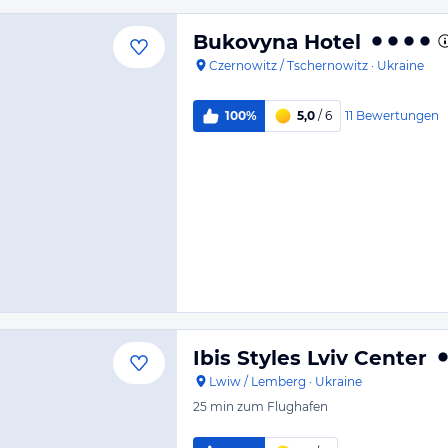
Bukovyna Hotel
Czernowitz / Tschernowitz
·
Ukraine
11
Bewertungen
100%
5,0
/ 6
Ibis Styles Lviv Center
Lwiw / Lemberg
·
Ukraine
25 min
zum Flughafen