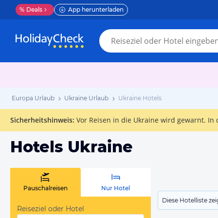
%
Deals
App herunterladen
Europa Urlaub
Ukraine Urlaub
Ukraine Hotels
Sicherheitshinweis
:
Vor Reisen in die Ukraine wird gewarnt. I
Hotels Ukraine
Pauschalreisen
Nur Hotel
Diese Hotelliste z
Reiseziel oder Hotel