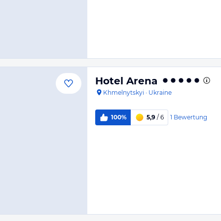
Hotel Arena
Khmelnytskyi
·
Ukraine
1
Bewertung
100%
5,9
/ 6