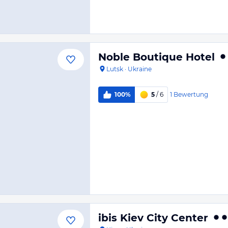
Noble Boutique Hotel
Lutsk
·
Ukraine
1
Bewertung
100%
5
/ 6
ibis Kiev City Center