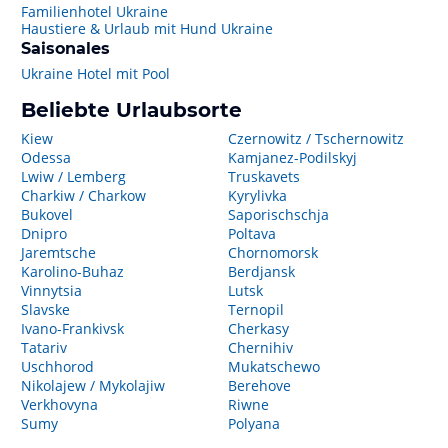
Familienhotel Ukraine
Haustiere & Urlaub mit Hund Ukraine
Saisonales
Ukraine Hotel mit Pool
Beliebte Urlaubsorte
Kiew
Czernowitz / Tschernowitz
Odessa
Kamjanez-Podilskyj
Lwiw / Lemberg
Truskavets
Charkiw / Charkow
Kyrylivka
Bukovel
Saporischschja
Dnipro
Poltava
Jaremtsche
Chornomorsk
Karolino-Buhaz
Berdjansk
Vinnytsia
Lutsk
Slavske
Ternopil
Ivano-Frankivsk
Cherkasy
Tatariv
Chernihiv
Uschhorod
Mukatschewo
Nikolajew / Mykolajiw
Berehove
Verkhovyna
Riwne
Sumy
Polyana