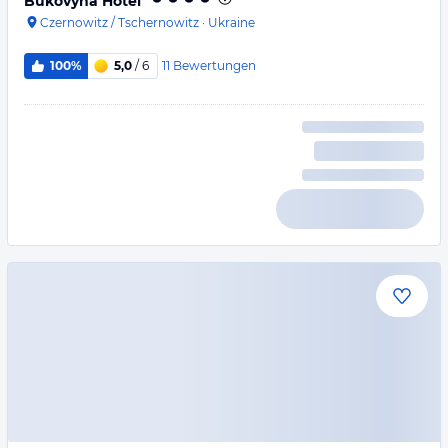
Bukovyna Hotel
Czernowitz / Tschernowitz
·
Ukraine
11
Bewertungen
100%
5,0
/ 6