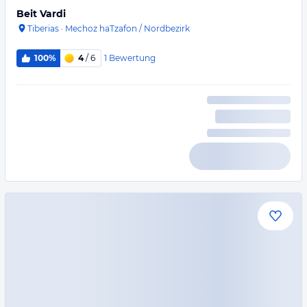
Beit Vardi
Tiberias
·
Mechoz haTzafon / Nordbezirk
1
Bewertung
100%
4
/ 6