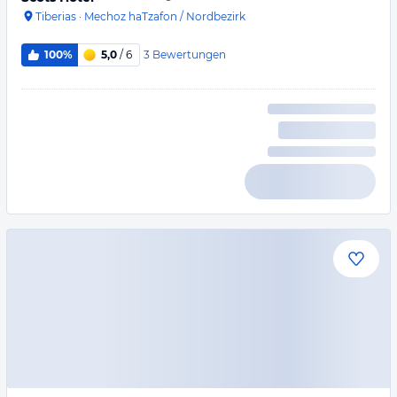
Tiberias
·
Mechoz haTzafon / Nordbezirk
3
Bewertungen
100%
5,0
/ 6