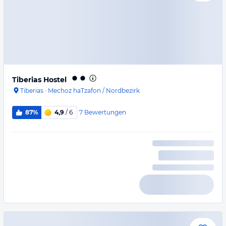
Tiberias Hostel
Tiberias
·
Mechoz haTzafon / Nordbezirk
7
Bewertungen
87%
4,9
/ 6