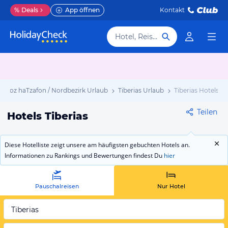
%
Deals
App öffnen
Kontakt
Hotel, Reiseziel
choz haTzafon / Nordbezirk Urlaub
Tiberias Urlaub
Tiberias Hotels
Teilen
Hotels Tiberias
Diese Hotelliste zeigt unsere am häufigsten gebuchten Hotels an.
Informationen zu Rankings und Bewertungen findest Du
hier
Pauschalreisen
Nur Hotel
Tiberias