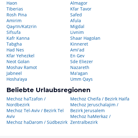
Haon
Almagor
Tiberias
Kfar Tavor
Rosh Pina
Safed
Amirim
Afula
Qaşrīn/Katzrin
Migdal
Sifsufa
Livnim
Kafr Kanna
Shaar Hagolan
Tabgha
Kinneret
Had Nes
Ami'ad
Kfar Yehezkel
En Gev
Neot Golan
Sde Eliezer
Moshav Ramot
Nazareth
Jabneel
Ma'agan
Hosha‘aya
Umm Qays
Beliebte Urlaubsregionen
Mechoz haTzafon /
Mechoz Cheifa / Bezirk Haifa
Nordbezirk
Mechoz Jeruschalajim /
Mechoz Tel-Aviv / Bezirk Tel
Bezirk Jerusalem
Aviv
Mechoz haMerkaz /
Mechoz haDarom / Südbezirk
Zentralbezirk