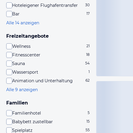
Hoteleigener Flughafentransfer
30
Bar
17
Alle 14 anzeigen
Freizeitangebote
Wellness
21
Fitnesscenter
18
Sauna
54
Wassersport
1
Animation und Unterhaltung
62
Alle 9 anzeigen
Familien
Familienhotel
5
Babybett zustellbar
15
Spielplatz
55