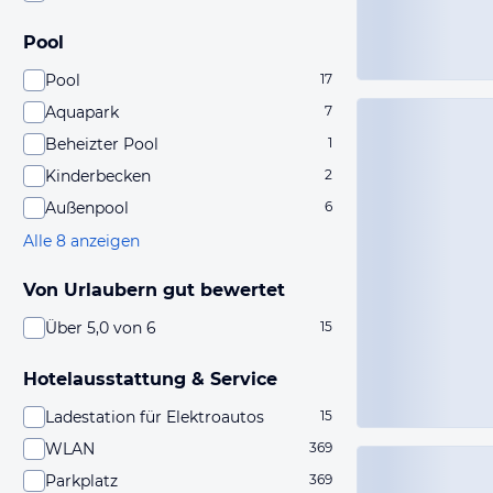
Pool
Pool
17
Aquapark
7
Beheizter Pool
1
Kinderbecken
2
Außenpool
6
Alle 8 anzeigen
Von Urlaubern gut bewertet
Über 5,0 von 6
15
Hotelausstattung & Service
Ladestation für Elektroautos
15
WLAN
369
Parkplatz
369