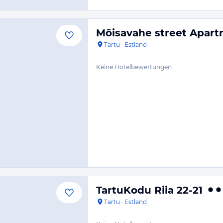
Mõisavahe street Apart
Tartu
·
Estland
Keine Hotelbewertungen
TartuKodu Riia 22-21
Tartu
·
Estland