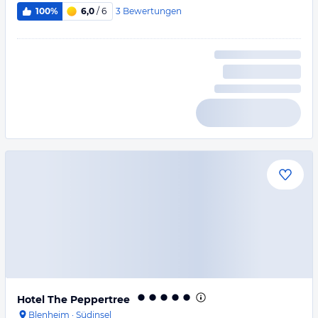
3
Bewertungen
100%
6,0
/ 6
Hotel The Peppertree
Blenheim
·
Südinsel