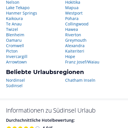
Nelson
Hokitika
Lake Tekapo
Mapua
Hanmer Springs
Westport
Kaikoura
Pohara
Te Anau
Collingwood
Twizel
Hawea
Blenheim
Riverton
Oamaru
Greymouth
Cromwell
Alexandra
Picton
Kaiteriteri
Invercargill
Hope
Arrowtown
Franz Josef/Waiau
Beliebte Urlaubsregionen
Nordinsel
Chatham Inseln
Südinsel
Informationen zu
Südinsel
Urlaub
Durchschnittliche Hotelbewertung: