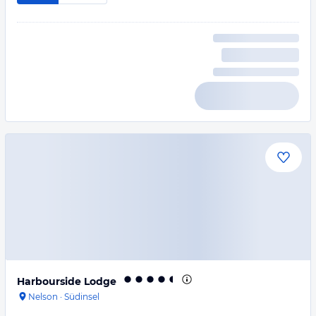
Harbourside Lodge
Nelson
·
Südinsel