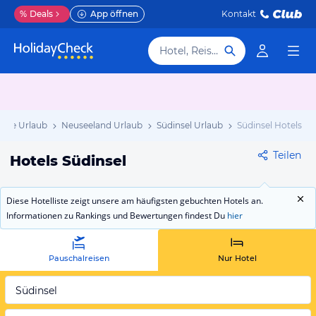
%
Deals
App öffnen
Kontakt
Hotel, Reiseziel
dsee Urlaub
Neuseeland Urlaub
Südinsel Urlaub
Südinsel Hotels
Teilen
Hotels Südinsel
Diese Hotelliste zeigt unsere am häufigsten gebuchten Hotels an.
Informationen zu Rankings und Bewertungen findest Du
hier
Pauschalreisen
Nur Hotel
Südinsel