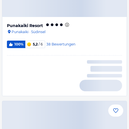
Punakaiki Resort
Punakaiki
·
Südinsel
38
Bewertungen
100%
5,2
/ 6