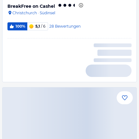
BreakFree on Cashel
Christchurch
·
Südinsel
28
Bewertungen
100%
5,1
/ 6