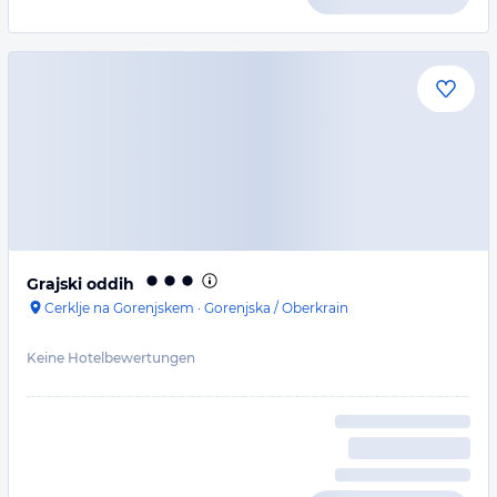
Grajski oddih
Cerklje na Gorenjskem
·
Gorenjska / Oberkrain
Keine Hotelbewertungen