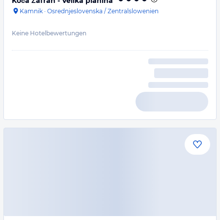
Koča Žafran - Velika planina
Kamnik
·
Osrednjeslovenska / Zentralslowenien
Keine Hotelbewertungen