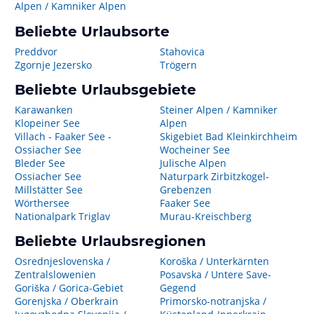
Alpen / Kamniker Alpen
Beliebte Urlaubsorte
Preddvor
Stahovica
Zgornje Jezersko
Trögern
Beliebte Urlaubsgebiete
Karawanken
Steiner Alpen / Kamniker
Klopeiner See
Alpen
Villach - Faaker See -
Skigebiet Bad Kleinkirchheim
Ossiacher See
Wocheiner See
Bleder See
Julische Alpen
Ossiacher See
Naturpark Zirbitzkogel-
Millstätter See
Grebenzen
Wörthersee
Faaker See
Nationalpark Triglav
Murau-Kreischberg
Beliebte Urlaubsregionen
Osrednjeslovenska /
Koroška / Unterkärnten
Zentralslowenien
Posavska / Untere Save-
Goriška / Gorica-Gebiet
Gegend
Gorenjska / Oberkrain
Primorsko-notranjska /