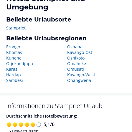
Umgebung
Beliebte Urlaubsorte
Stampriet
Beliebte Urlaubsregionen
Erongo
Oshana
Khomas
Kavango-Ost
Kunene
Oshikoto
Otjozondjupa
Omaheke
Karas
Omusati
Hardap
Kavango-West
Sambesi
Ohangwena
Informationen zu
Stampriet
Urlaub
Durchschnittliche Hotelbewertung:
5,1
/
6
35
Bewertungen