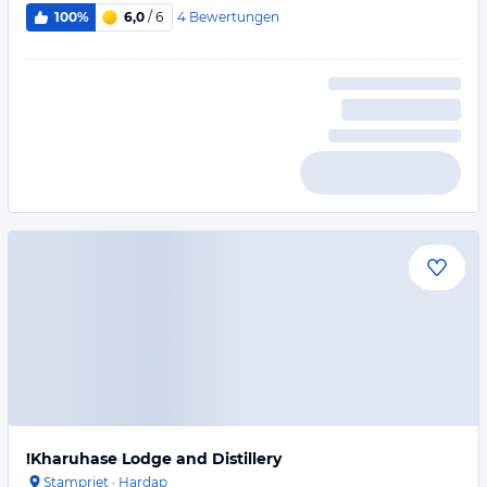
4
Bewertungen
100%
6,0
/ 6
!Kharuhase Lodge and Distillery
Stampriet
·
Hardap