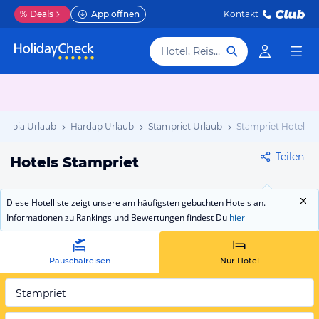
%
Deals
App öffnen
Kontakt
Hotel, Reiseziel
mibia Urlaub
Hardap Urlaub
Stampriet Urlaub
Stampriet Hotels
Teilen
Hotels Stampriet
Diese Hotelliste zeigt unsere am häufigsten gebuchten Hotels an.
Informationen zu Rankings und Bewertungen findest Du
hier
Pauschalreisen
Nur Hotel
Stampriet