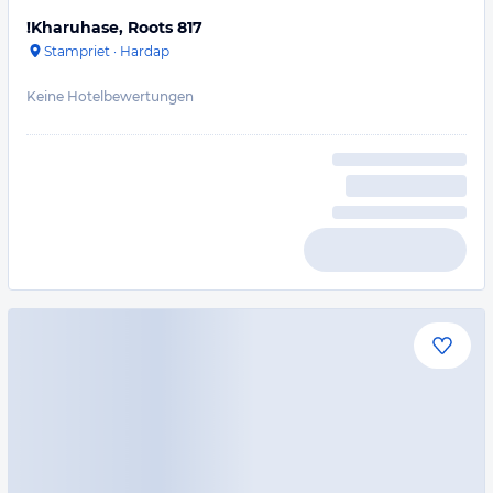
!Kharuhase, Roots 817
Stampriet
·
Hardap
Keine Hotelbewertungen