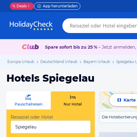
%
Deals
App herunterladen
Spare sofort bis zu 25 %
– Jetzt anmelden,
Europa Urlaub
Deutschland Urlaub
Bayern Urlaub
Spiegelau 
Hotels Spiegelau
Karte
Pauschalreisen
Nur Hotel
Reiseziel oder Hotel
Die Hotelsortierun
Spiegelau