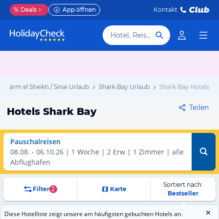
%
Deals
App öffnen
Kontakt
Hotel, Reiseziel
Sharm el Sheikh / Sinai Urlaub
Shark Bay Urlaub
Shark Bay Hotels
Teilen
Hotels Shark Bay
Pauschalreisen
08.08.
-
06.10.26
1 Woche
2 Erw | 1 Zimmer
alle
Abflughäfen
Sortiert nach:
Filter
2
Karte
Bestseller
Diese Hotelliste zeigt unsere am häufigsten gebuchten Hotels an.