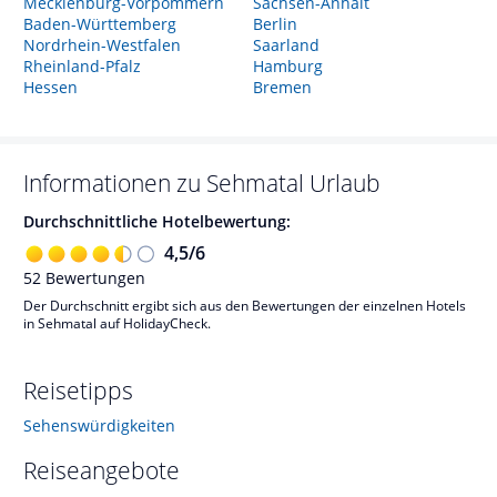
Mecklenburg-Vorpommern
Sachsen-Anhalt
Baden-Württemberg
Berlin
Nordrhein-Westfalen
Saarland
Rheinland-Pfalz
Hamburg
Hessen
Bremen
Informationen zu
Sehmatal
Urlaub
Durchschnittliche Hotelbewertung:
4,5
/
6
52
Bewertungen
Der Durchschnitt ergibt sich aus den Bewertungen der einzelnen Hotels
in Sehmatal auf HolidayCheck.
Reisetipps
Sehenswürdigkeiten
Reiseangebote