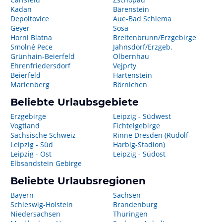
Kadan
Bärenstein
Depoltovice
Aue-Bad Schlema
Geyer
Sosa
Horni Blatna
Breitenbrunn/Erzgebirge
Smolné Pece
Jahnsdorf/Erzgeb.
Grünhain-Beierfeld
Olbernhau
Ehrenfriedersdorf
Vejprty
Beierfeld
Hartenstein
Marienberg
Börnichen
Beliebte Urlaubsgebiete
Erzgebirge
Leipzig - Südwest
Vogtland
Fichtelgebirge
Sächsische Schweiz
Rinne Dresden (Rudolf-
Leipzig - Süd
Harbig-Stadion)
Leipzig - Ost
Leipzig - Südost
Elbsandstein Gebirge
Beliebte Urlaubsregionen
Bayern
Sachsen
Schleswig-Holstein
Brandenburg
Niedersachsen
Thüringen