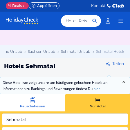
%
Deals
App öffnen
Kontakt
Hotel, Reiseziel
hland Urlaub
Sachsen Urlaub
Sehmatal Urlaub
Sehmatal Hotels
Teilen
Hotels Sehmatal
Diese Hotelliste zeigt unsere am häufigsten gebuchten Hotels an.
Informationen zu Rankings und Bewertungen findest Du
hier
Pauschalreisen
Nur Hotel
Sehmatal