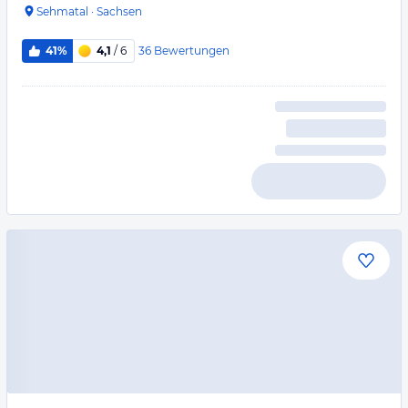
Sehmatal
·
Sachsen
36
Bewertungen
41%
4,1
/ 6