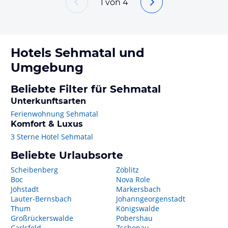
1
von
4
Hotels
Sehmatal
und
Umgebung
Beliebte Filter für Sehmatal
Unterkunftsarten
Ferienwohnung Sehmatal
Komfort & Luxus
3 Sterne Hotel Sehmatal
Beliebte Urlaubsorte
Scheibenberg
Zöblitz
Boc
Nova Role
Jöhstadt
Markersbach
Lauter-Bernsbach
Johanngeorgenstadt
Thum
Königswalde
Großrückerswalde
Pobershau
Carlsfeld
Zschopau