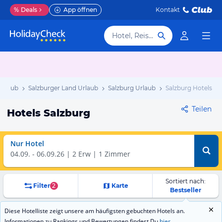
%
Deals
App öffnen
Kontakt
Hotel, Reiseziel
Urlaub
Salzburger Land Urlaub
Salzburg Urlaub
Salzburg Hotels
Teilen
Hotels Salzburg
Nur Hotel
04.09.
-
06.09.26
2 Erw | 1 Zimmer
Sortiert nach:
Filter
2
Karte
Bestseller
Diese Hotelliste zeigt unsere am häufigsten gebuchten Hotels an.
Informationen zu Rankings und Bewertungen findest Du
hier