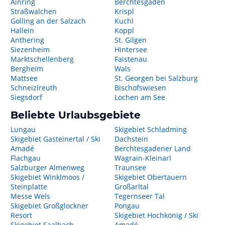
Ainring
Berchtesgaden
Straßwalchen
Krispl
Golling an der Salzach
Kuchl
Hallein
Koppl
Anthering
St. Gilgen
Siezenheim
Hintersee
Marktschellenberg
Faistenau
Bergheim
Wals
Mattsee
St. Georgen bei Salzburg
Schneizlreuth
Bischofswiesen
Siegsdorf
Lochen am See
Beliebte Urlaubsgebiete
Lungau
Skigebiet Schladming
Skigebiet Gasteinertal / Ski
Dachstein
Amadé
Berchtesgadener Land
Flachgau
Wagrain-Kleinarl
Salzburger Almenweg
Traunsee
Skigebiet Winklmoos /
Skigebiet Obertauern
Steinplatte
Großarltal
Messe Wels
Tegernseer Tal
Skigebiet Großglockner
Pongau
Resort
Skigebiet Hochkönig / Ski
Skigebiet Saalbach
Amadé