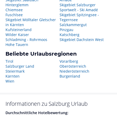
Hinterglemm
Skigebiet Salzburger
Chiemsee
Sportwelt - Ski Amadé
Fuschlsee
Skigebiet Spitzingsee -
Skigebiet Mölltaler Gletscher
Tegernsee
in Kärnten
Salzkammergut
Kufsteinerland
Pinzgau
Wilder Kaiser
Katschberg
Schladming - Rohrmoos
Skigebiet Dachstein West
Hohe Tauern
Beliebte Urlaubsregionen
Tirol
Vorarlberg
Salzburger Land
Oberösterreich
Steiermark
Niederösterreich
Kärnten
Burgenland
Wien
Informationen zu
Salzburg
Urlaub
Durchschnittliche Hotelbewertung: