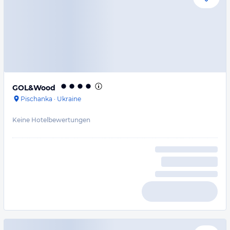
GOL&Wood
Pischanka
·
Ukraine
Keine Hotelbewertungen