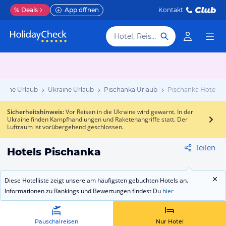
%
Deals
App öffnen
Kontakt
Hotel, Reiseziel
raine Urlaub
Ukraine Urlaub
Pischanka Urlaub
Pischanka Hotels
Sicherheitshinweis
:
Vor Reisen in die Ukraine wird gewarnt. In der
Ukraine finden Kampfhandlungen und Raketenangriffe statt. Der
Luftraum ist vorübergehend geschlossen.
Teilen
Hotels Pischanka
Diese Hotelliste zeigt unsere am häufigsten gebuchten Hotels an.
Informationen zu Rankings und Bewertungen findest Du
hier
Pauschalreisen
Nur Hotel