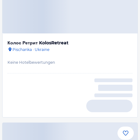
Колос Ретрит KolosRetreat
Pischanka
·
Ukraine
Keine Hotelbewertungen