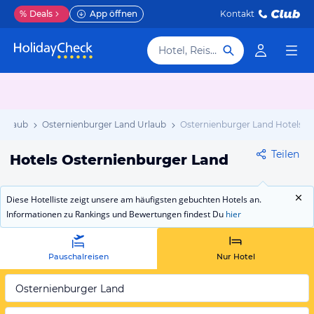
%
Deals
App öffnen
Kontakt
Hotel, Reiseziel
 Urlaub
Osternienburger Land Urlaub
Osternienburger Land Hotels
Teilen
Hotels Osternienburger Land
Diese Hotelliste zeigt unsere am häufigsten gebuchten Hotels an.
Informationen zu Rankings und Bewertungen findest Du
hier
Pauschalreisen
Nur Hotel
Osternienburger Land