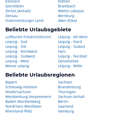
Könnern
Köthen
Giersleben
Brambach
Zerbst (Anhalt)
Wettin-Löbejün
Dessau
Bernburg
Osternienburger Land
Aken (Elbe)
Beliebte Urlaubsgebiete
Luftkurort Friedrichsbrunn
Leipzig - Alt-West
Leipzig - Süd
Leipzig - Nord
Leipzig - Ost
Leipzig - Südost
Leipzig - Nordwest
Harz
Leipzig - Südwest
Leipzig - Nordost
Leipzig - West
Geiseltalsee
Messe Leipzig
Leipzig - Mitte
Beliebte Urlaubsregionen
Bayern
Sachsen
Schleswig-Holstein
Brandenburg
Niedersachsen
Thüringen
Mecklenburg-Vorpommern
Sachsen-Anhalt
Baden-Württemberg
Berlin
Nordrhein-Westfalen
Saarland
Rheinland-Pfalz
Hamburg