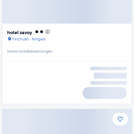
hotel savoy
Yinchuan
·
Ningxia
Keine Hotelbewertungen