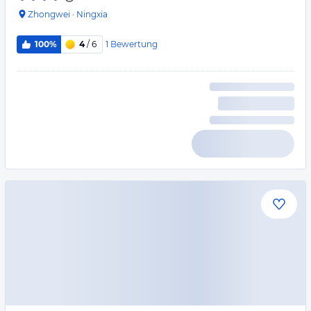
Zhongwei
·
Ningxia
1
Bewertung
100%
4
/ 6