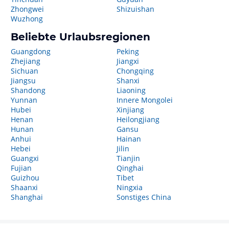
Zhongwei
Shizuishan
Wuzhong
Beliebte Urlaubsregionen
Guangdong
Peking
Zhejiang
Jiangxi
Sichuan
Chongqing
Jiangsu
Shanxi
Shandong
Liaoning
Yunnan
Innere Mongolei
Hubei
Xinjiang
Henan
Heilongjiang
Hunan
Gansu
Anhui
Hainan
Hebei
Jilin
Guangxi
Tianjin
Fujian
Qinghai
Guizhou
Tibet
Shaanxi
Ningxia
Shanghai
Sonstiges China