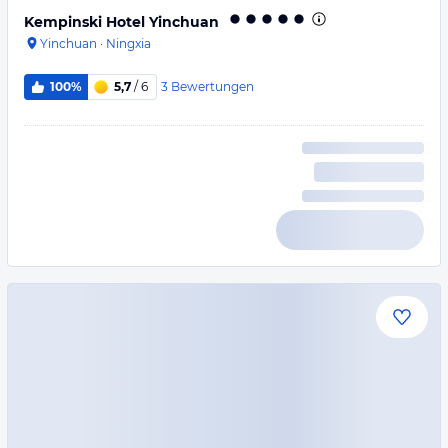
Kempinski Hotel Yinchuan
Yinchuan
·
Ningxia
3
Bewertungen
100%
5,7
/ 6