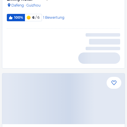
Dafeng
·
Guizhou
1
Bewertung
100%
6
/ 6