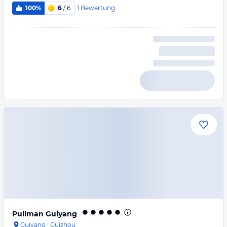
1
Bewertung
100%
6
/ 6
Pullman Guiyang
Guiyang
·
Guizhou