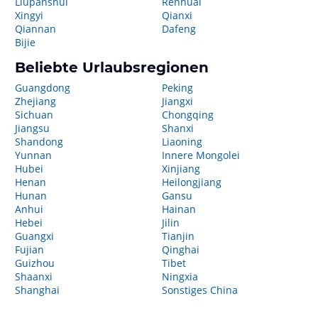
Liupanshui
Renhuai
Xingyi
Qianxi
Qiannan
Dafeng
Bijie
Beliebte Urlaubsregionen
Guangdong
Peking
Zhejiang
Jiangxi
Sichuan
Chongqing
Jiangsu
Shanxi
Shandong
Liaoning
Yunnan
Innere Mongolei
Hubei
Xinjiang
Henan
Heilongjiang
Hunan
Gansu
Anhui
Hainan
Hebei
Jilin
Guangxi
Tianjin
Fujian
Qinghai
Guizhou
Tibet
Shaanxi
Ningxia
Shanghai
Sonstiges China