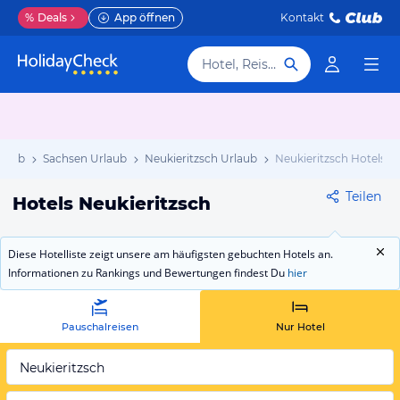
%
Deals
App öffnen
Kontakt
Hotel, Reiseziel
rlaub
Sachsen Urlaub
Neukieritzsch Urlaub
Neukieritzsch Hotels
Teilen
Hotels Neukieritzsch
Diese Hotelliste zeigt unsere am häufigsten gebuchten Hotels an.
Informationen zu Rankings und Bewertungen findest Du
hier
Pauschalreisen
Nur Hotel
Neukieritzsch