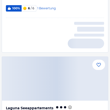
1
Bewertung
100%
6
/ 6
Laguna Seeappartements