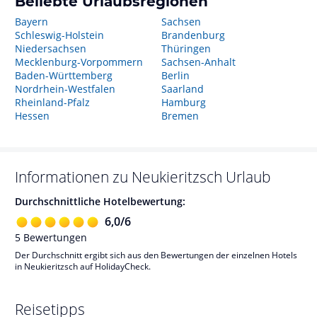
Beliebte Urlaubsregionen
Bayern
Sachsen
Schleswig-Holstein
Brandenburg
Niedersachsen
Thüringen
Mecklenburg-Vorpommern
Sachsen-Anhalt
Baden-Württemberg
Berlin
Nordrhein-Westfalen
Saarland
Rheinland-Pfalz
Hamburg
Hessen
Bremen
Informationen zu
Neukieritzsch
Urlaub
Durchschnittliche Hotelbewertung:
6,0
/
6
5
Bewertungen
Der Durchschnitt ergibt sich aus den Bewertungen der einzelnen Hotels
in Neukieritzsch auf HolidayCheck.
Reisetipps