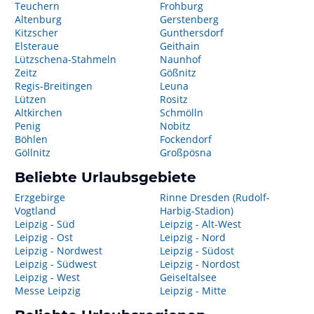
Teuchern
Frohburg
Altenburg
Gerstenberg
Kitzscher
Gunthersdorf
Elsteraue
Geithain
Lützschena-Stahmeln
Naunhof
Zeitz
Gößnitz
Regis-Breitingen
Leuna
Lützen
Rositz
Altkirchen
Schmölln
Penig
Nobitz
Böhlen
Fockendorf
Göllnitz
Großpösna
Beliebte Urlaubsgebiete
Erzgebirge
Rinne Dresden (Rudolf-
Vogtland
Harbig-Stadion)
Leipzig - Süd
Leipzig - Alt-West
Leipzig - Ost
Leipzig - Nord
Leipzig - Nordwest
Leipzig - Südost
Leipzig - Südwest
Leipzig - Nordost
Leipzig - West
Geiseltalsee
Messe Leipzig
Leipzig - Mitte