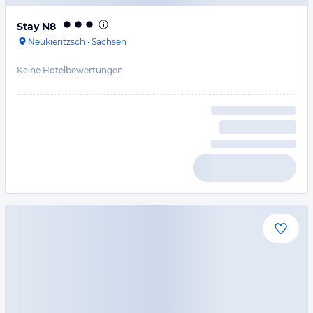
Stay N8
Neukieritzsch
·
Sachsen
Keine Hotelbewertungen