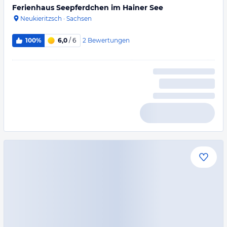
Ferienhaus Seepferdchen im Hainer See
Neukieritzsch
·
Sachsen
2
Bewertungen
100%
6,0
/ 6