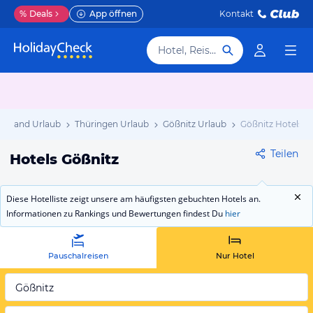
%
Deals
App öffnen
Kontakt
Hotel, Reiseziel
chland Urlaub
Thüringen Urlaub
Gößnitz Urlaub
Gößnitz Hotels
Teilen
Hotels Gößnitz
Diese Hotelliste zeigt unsere am häufigsten gebuchten Hotels an.
Informationen zu Rankings und Bewertungen findest Du
hier
Pauschalreisen
Nur Hotel
Gößnitz