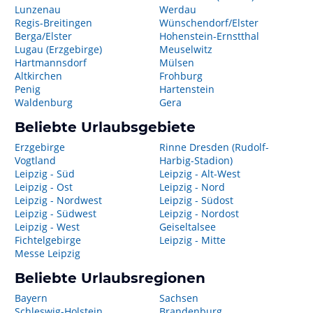
Lunzenau
Werdau
Regis-Breitingen
Wünschendorf/Elster
Berga/Elster
Hohenstein-Ernstthal
Lugau (Erzgebirge)
Meuselwitz
Hartmannsdorf
Mülsen
Altkirchen
Frohburg
Penig
Hartenstein
Waldenburg
Gera
Beliebte Urlaubsgebiete
Erzgebirge
Rinne Dresden (Rudolf-
Vogtland
Harbig-Stadion)
Leipzig - Süd
Leipzig - Alt-West
Leipzig - Ost
Leipzig - Nord
Leipzig - Nordwest
Leipzig - Südost
Leipzig - Südwest
Leipzig - Nordost
Leipzig - West
Geiseltalsee
Fichtelgebirge
Leipzig - Mitte
Messe Leipzig
Beliebte Urlaubsregionen
Bayern
Sachsen
Schleswig-Holstein
Brandenburg