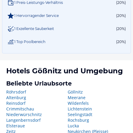
1 Preis-Leistungs-Verhältnis
(20%)
1 Hervorragender Service
(20%)
1 Exzellente Sauberkeit
(20%)
1 Top Poolbereich
(20%)
Hotels
Gößnitz
und Umgebung
Beliebte Urlaubsorte
Röhrsdorf
Göllnitz
Altenburg
Meerane
Reinsdorf
Wildenfels
Crimmitschau
Lichtenstein
Niederwürschnitz
Seelingstädt
Langenbernsdorf
Rochsburg
Elsteraue
Lucka
Zeitz
Neukirchen (Pleisse)