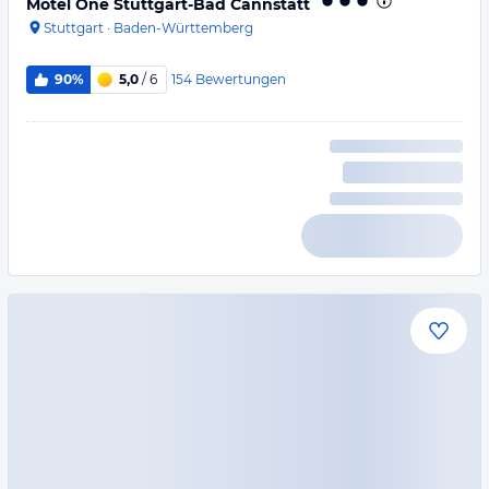
Motel One Stuttgart-Bad Cannstatt
Stuttgart
·
Baden-Württemberg
154
Bewertungen
90%
5,0
/ 6