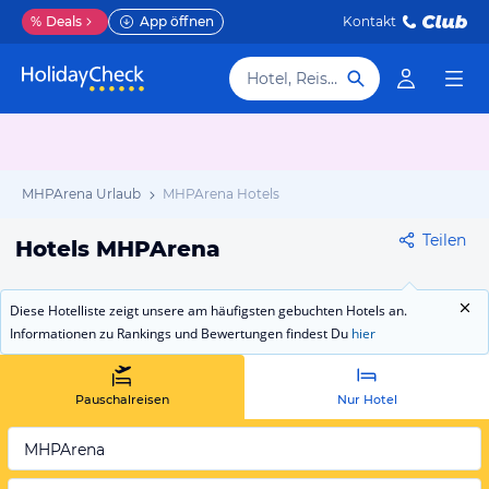
%
Deals
App öffnen
Kontakt
Hotel, Reiseziel
MHPArena Urlaub
MHPArena Hotels
Teilen
Hotels MHPArena
Diese Hotelliste zeigt unsere am häufigsten gebuchten Hotels an.
Informationen zu Rankings und Bewertungen findest Du
hier
Pauschalreisen
Nur Hotel
MHPArena