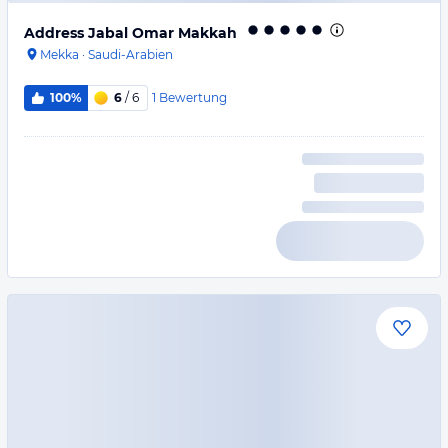
Address Jabal Omar Makkah
Mekka
·
Saudi-Arabien
1
Bewertung
100%
6
/ 6