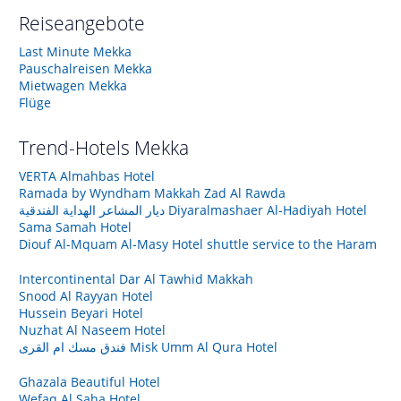
Reiseangebote
Last Minute Mekka
Pauschalreisen Mekka
Mietwagen Mekka
Flüge
Trend-Hotels
Mekka
VERTA Almahbas Hotel
Ramada by Wyndham Makkah Zad Al Rawda
ديار المشاعر الهداية الفندقية Diyaralmashaer Al-Hadiyah Hotel
Sama Samah Hotel
Diouf Al-Mquam Al-Masy Hotel shuttle service to the Haram
Intercontinental Dar Al Tawhid Makkah
Snood Al Rayyan Hotel
Hussein Beyari Hotel
Nuzhat Al Naseem Hotel
فندق مسك ام القرى Misk Umm Al Qura Hotel
Ghazala Beautiful Hotel
Wefaq Al Saha Hotel