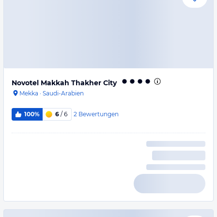
Novotel Makkah Thakher City
Mekka
·
Saudi-Arabien
2
Bewertungen
100%
6
/ 6