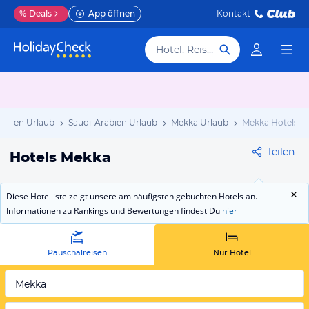
%
Deals
App öffnen
Kontakt
Hotel, Reiseziel
rabien Urlaub
Saudi-Arabien Urlaub
Mekka Urlaub
Mekka Hotels
Teilen
Hotels Mekka
Diese Hotelliste zeigt unsere am häufigsten gebuchten Hotels an.
Informationen zu Rankings und Bewertungen findest Du
hier
Pauschalreisen
Nur Hotel
Mekka