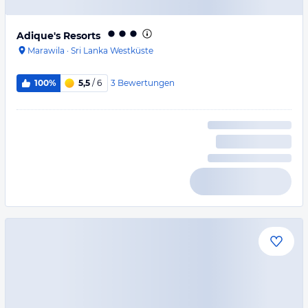
Adique's Resorts
Marawila
·
Sri Lanka Westküste
3
Bewertungen
100%
5,5
/ 6