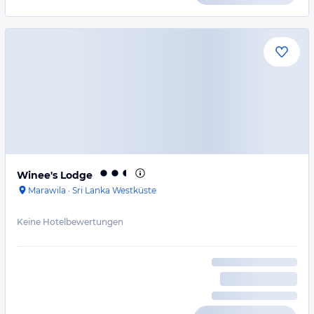
Winee's Lodge
Marawila
·
Sri Lanka Westküste
Keine Hotelbewertungen