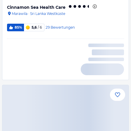
Cinnamon Sea Health Care
Marawila
·
Sri Lanka Westküste
29
Bewertungen
85%
5,6
/ 6