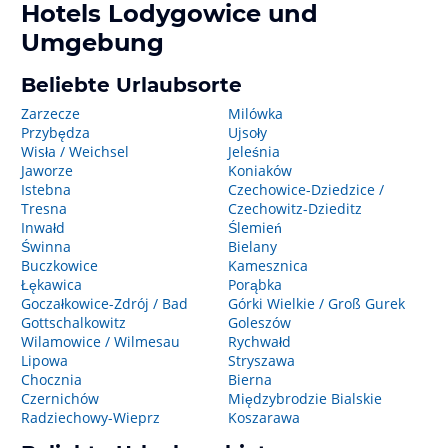
Hotels
Lodygowice
und
Umgebung
Beliebte Urlaubsorte
Zarzecze
Milówka
Przybędza
Ujsoły
Wisła / Weichsel
Jeleśnia
Jaworze
Koniaków
Istebna
Czechowice-Dziedzice /
Tresna
Czechowitz-Dzieditz
Inwałd
Ślemień
Świnna
Bielany
Buczkowice
Kamesznica
Łękawica
Porąbka
Goczałkowice-Zdrój / Bad
Górki Wielkie / Groß Gurek
Gottschalkowitz
Goleszów
Wilamowice / Wilmesau
Rychwałd
Lipowa
Stryszawa
Chocznia
Bierna
Czernichów
Międzybrodzie Bialskie
Radziechowy-Wieprz
Koszarawa