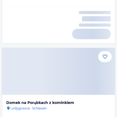
Domek na Porąbkach z kominkiem
Lodygowice
·
Schlesien