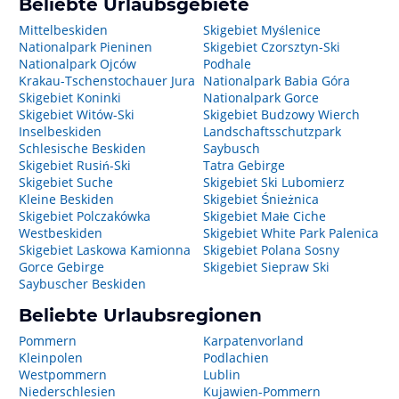
Beliebte Urlaubsgebiete
Mittelbeskiden
Skigebiet Myślenice
Nationalpark Pieninen
Skigebiet Czorsztyn-Ski
Nationalpark Ojców
Podhale
Krakau-Tschenstochauer Jura
Nationalpark Babia Góra
Skigebiet Koninki
Nationalpark Gorce
Skigebiet Witów-Ski
Skigebiet Budzowy Wierch
Inselbeskiden
Landschaftsschutzpark
Schlesische Beskiden
Saybusch
Skigebiet Rusiń-Ski
Tatra Gebirge
Skigebiet Suche
Skigebiet Ski Lubomierz
Kleine Beskiden
Skigebiet Śnieżnica
Skigebiet Polczakówka
Skigebiet Małe Ciche
Westbeskiden
Skigebiet White Park Palenica
Skigebiet Laskowa Kamionna
Skigebiet Polana Sosny
Gorce Gebirge
Skigebiet Siepraw Ski
Saybuscher Beskiden
Beliebte Urlaubsregionen
Pommern
Karpatenvorland
Kleinpolen
Podlachien
Westpommern
Lublin
Niederschlesien
Kujawien-Pommern