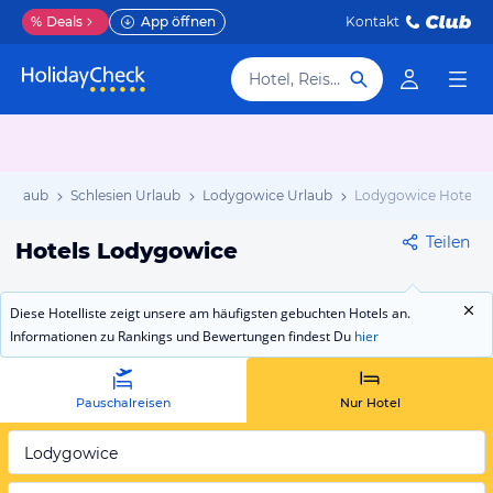
%
Deals
App öffnen
Kontakt
Hotel, Reiseziel
 Urlaub
Schlesien Urlaub
Lodygowice Urlaub
Lodygowice Hotels
Teilen
Hotels Lodygowice
Diese Hotelliste zeigt unsere am häufigsten gebuchten Hotels an.
Informationen zu Rankings und Bewertungen findest Du
hier
Pauschalreisen
Nur Hotel
Lodygowice