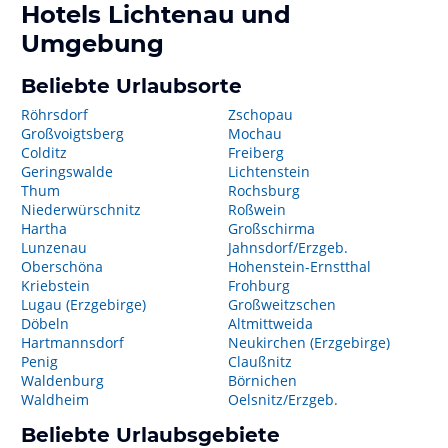
Hotels
Lichtenau
und
Umgebung
Beliebte Urlaubsorte
Röhrsdorf
Zschopau
Großvoigtsberg
Mochau
Colditz
Freiberg
Geringswalde
Lichtenstein
Thum
Rochsburg
Niederwürschnitz
Roßwein
Hartha
Großschirma
Lunzenau
Jahnsdorf/Erzgeb.
Oberschöna
Hohenstein-Ernstthal
Kriebstein
Frohburg
Lugau (Erzgebirge)
Großweitzschen
Döbeln
Altmittweida
Hartmannsdorf
Neukirchen (Erzgebirge)
Penig
Claußnitz
Waldenburg
Börnichen
Waldheim
Oelsnitz/Erzgeb.
Beliebte Urlaubsgebiete