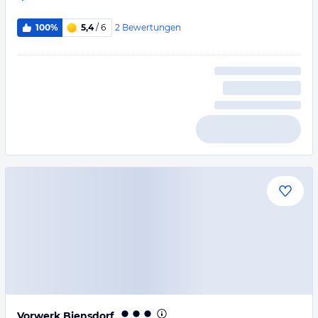
2
Bewertungen
100%
5,4
/ 6
Vorwerk Biensdorf