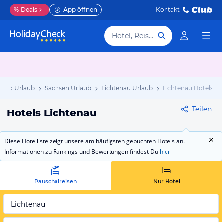
%
Deals
App öffnen
Kontakt
Hotel, Reiseziel
land Urlaub
Sachsen Urlaub
Lichtenau Urlaub
Lichtenau Hotels
Teilen
Hotels Lichtenau
Diese Hotelliste zeigt unsere am häufigsten gebuchten Hotels an.
Informationen zu Rankings und Bewertungen findest Du
hier
Pauschalreisen
Nur Hotel
Lichtenau