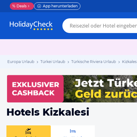
%
Deals
App herunterladen
Europa Urlaub
Türkei Urlaub
Türkische Riviera Urlaub
Kizkales
Hotels Kizkalesi