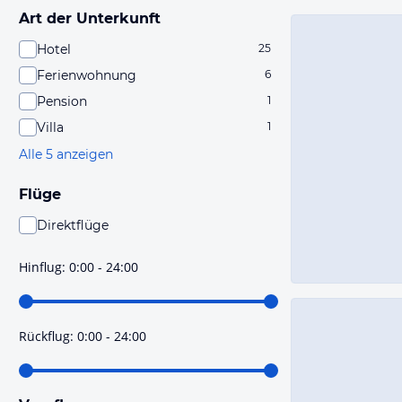
Art der Unterkunft
Hotel
25
Ferienwohnung
6
Pension
1
Villa
1
Alle 5 anzeigen
Flüge
Direktflüge
Du findest mit dieser Einstellung Flüge, die mit sehr
hoher Wahrscheinlichkeit Direktflüge sind. Bitte
Hinflug
:
0:00 - 24:00
prüfe vor der Buchung noch einmal die Flugdetails.
Rückflug
:
0:00 - 24:00