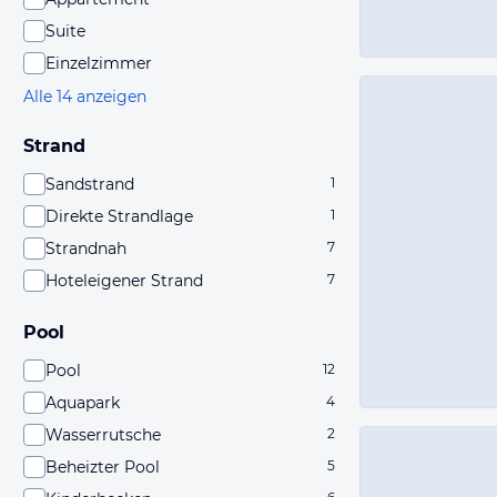
Suite
Einzelzimmer
Alle 14 anzeigen
Strand
Sandstrand
1
Direkte Strandlage
1
Strandnah
7
Hoteleigener Strand
7
Pool
Pool
12
Aquapark
4
Wasserrutsche
2
Beheizter Pool
5