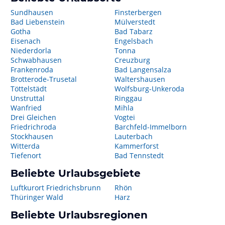
Sundhausen
Finsterbergen
Bad Liebenstein
Mülverstedt
Gotha
Bad Tabarz
Eisenach
Engelsbach
Niederdorla
Tonna
Schwabhausen
Creuzburg
Frankenroda
Bad Langensalza
Brotterode-Trusetal
Waltershausen
Töttelstädt
Wolfsburg-Unkeroda
Unstruttal
Ringgau
Wanfried
Mihla
Drei Gleichen
Vogtei
Friedrichroda
Barchfeld-Immelborn
Stockhausen
Lauterbach
Witterda
Kammerforst
Tiefenort
Bad Tennstedt
Beliebte Urlaubsgebiete
Luftkurort Friedrichsbrunn
Rhön
Thüringer Wald
Harz
Beliebte Urlaubsregionen