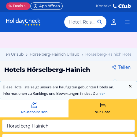
%
Deals
App öffnen
Kontakt
Hotel, Reiseziel
ingen Urlaub
Hörselberg-Hainich Urlaub
Hörselberg-Hainich Hotels
Teilen
Hotels Hörselberg-Hainich
Diese Hotelliste zeigt unsere am häufigsten gebuchten Hotels an.
Informationen zu Rankings und Bewertungen findest Du
hier
Pauschalreisen
Nur Hotel
Hörselberg-Hainich