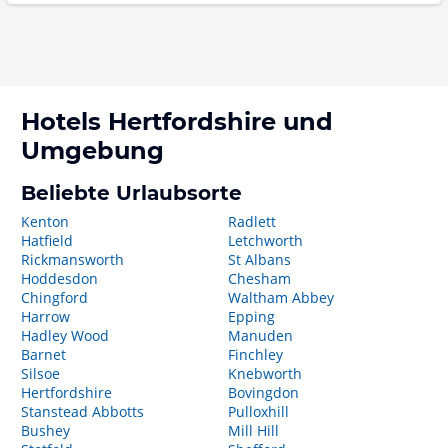
Hotels
Hertfordshire
und
Umgebung
Beliebte Urlaubsorte
Kenton
Radlett
Hatfield
Letchworth
Rickmansworth
St Albans
Hoddesdon
Chesham
Chingford
Waltham Abbey
Harrow
Epping
Hadley Wood
Manuden
Barnet
Finchley
Silsoe
Knebworth
Hertfordshire
Bovingdon
Stanstead Abbotts
Pulloxhill
Bushey
Mill Hill