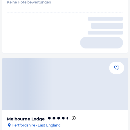
Keine Hotelbewertungen
Melbourne Lodge
Hertfordshire
·
East England