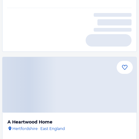
A Heartwood Home
Hertfordshire
·
East England