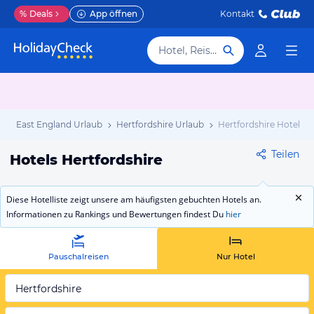
%
Deals
App öffnen
Kontakt
Hotel, Reiseziel
b
East England Urlaub
Hertfordshire Urlaub
Hertfordshire Hotels
Teilen
Hotels Hertfordshire
Diese Hotelliste zeigt unsere am häufigsten gebuchten Hotels an.
Informationen zu Rankings und Bewertungen findest Du
hier
Pauschalreisen
Nur Hotel
Hertfordshire