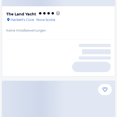
The Land Yacht
Hackett's Cove
·
Nova Scotia
Keine Hotelbewertungen