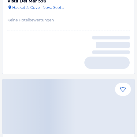
Vista Del Mar 596
Hackett's Cove
·
Nova Scotia
Keine Hotelbewertungen