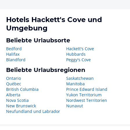
Hotels
Hackett's Cove
und
Umgebung
Beliebte Urlaubsorte
Bedford
Hackett's Cove
Halifax
Hubbards
Blandford
Peggy's Cove
Beliebte Urlaubsregionen
Ontario
Saskatchewan
Québec
Manitoba
British Columbia
Prince Edward Island
Alberta
Yukon Territorium
Nova Scotia
Nordwest Territorien
New Brunswick
Nunavut
Neufundland und Labrador