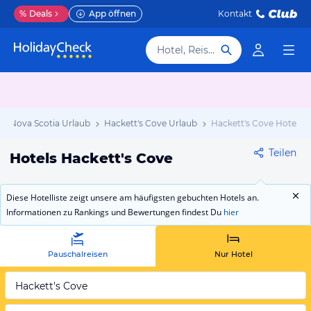
%
Deals
App öffnen
Kontakt
Hotel, Reiseziel
Nova Scotia Urlaub
Hackett's Cove Urlaub
Hackett's Cove Hotels
Teilen
Hotels Hackett's Cove
Diese Hotelliste zeigt unsere am häufigsten gebuchten Hotels an.
Informationen zu Rankings und Bewertungen findest Du
hier
Pauschalreisen
Nur Hotel
Hackett's Cove