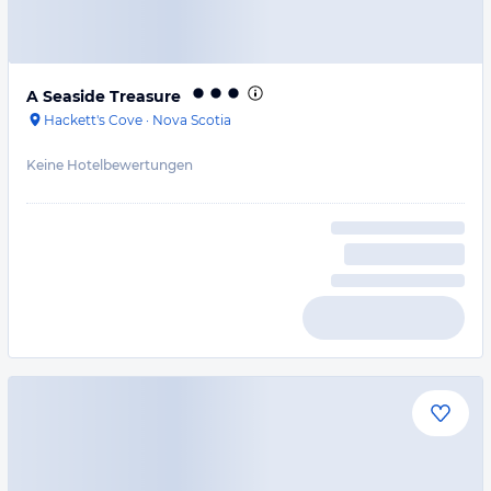
A Seaside Treasure
Hackett's Cove
·
Nova Scotia
Keine Hotelbewertungen