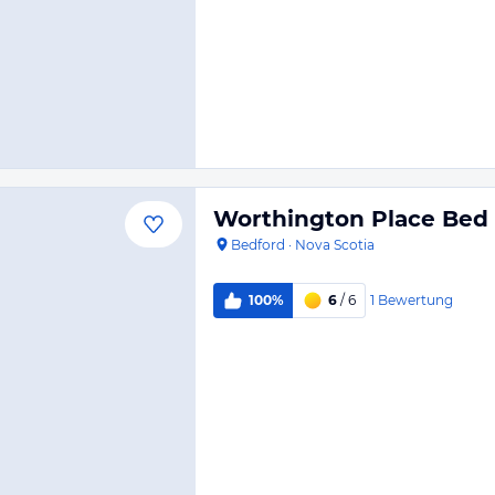
Worthington Place Bed 
Bedford
·
Nova Scotia
1
Bewertung
100%
6
/ 6