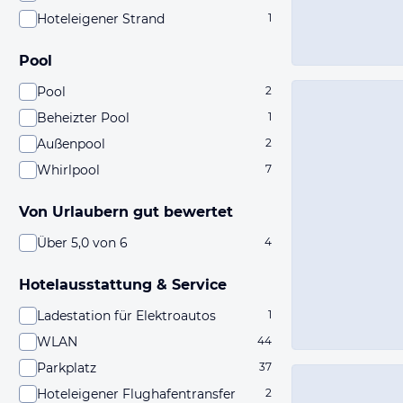
Hoteleigener Strand
1
Pool
Pool
2
Beheizter Pool
1
Außenpool
2
Whirlpool
7
Von Urlaubern gut bewertet
Über 5,0 von 6
4
Hotelausstattung & Service
Ladestation für Elektroautos
1
WLAN
44
Parkplatz
37
Hoteleigener Flughafentransfer
2