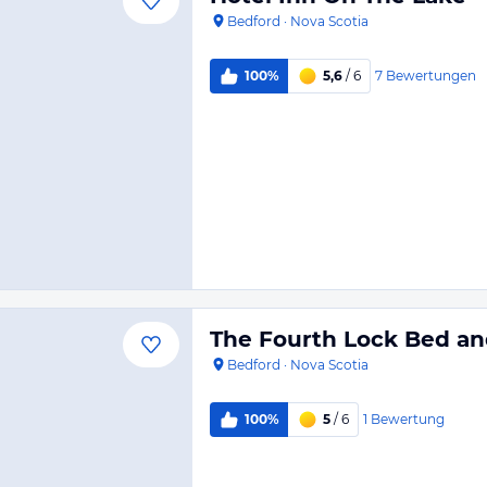
Bedford
·
Nova Scotia
7
Bewertungen
100%
5,6
/ 6
The Fourth Lock Bed an
Bedford
·
Nova Scotia
1
Bewertung
100%
5
/ 6