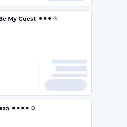
 Be My Guest
leza