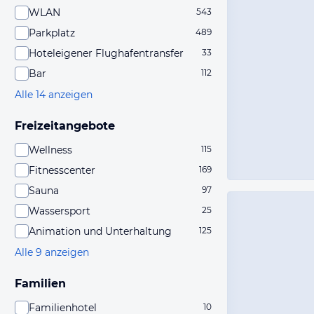
WLAN
543
Parkplatz
489
Hoteleigener Flughafentransfer
33
Bar
112
Alle 14 anzeigen
Freizeitangebote
Wellness
115
Fitnesscenter
169
Sauna
97
Wassersport
25
Animation und Unterhaltung
125
Alle 9 anzeigen
Familien
Familienhotel
10