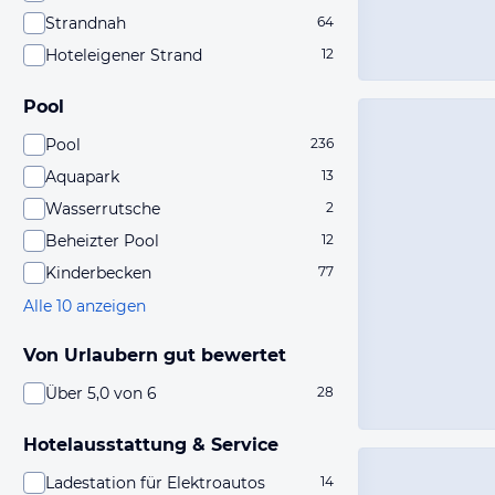
Strandnah
64
Hoteleigener Strand
12
Pool
Pool
236
Aquapark
13
Wasserrutsche
2
Beheizter Pool
12
Kinderbecken
77
Alle 10 anzeigen
Von Urlaubern gut bewertet
Über 5,0 von 6
28
Hotelausstattung & Service
Ladestation für Elektroautos
14