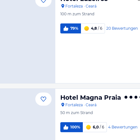
Fortaleza
·
Ceará
100 m
zum Strand
20
Bewertungen
79%
4,8
/ 6
Hotel Magna Praia
Fortaleza
·
Ceará
50 m
zum Strand
4
Bewertungen
100%
6,0
/ 6