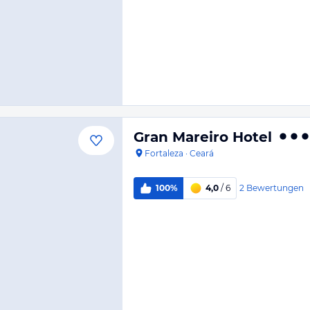
Gran Mareiro Hotel
Fortaleza
·
Ceará
2
Bewertungen
100%
4,0
/ 6