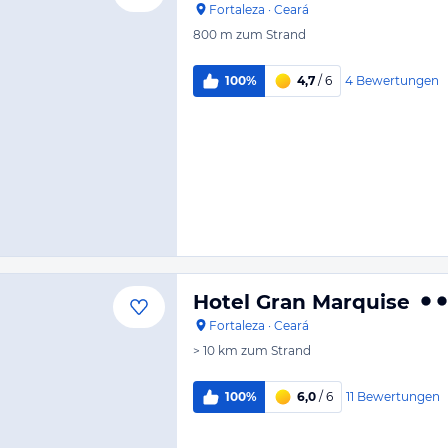
Fortaleza
·
Ceará
800 m
zum Strand
4
Bewertungen
100%
4,7
/ 6
Hotel Gran Marquise
Fortaleza
·
Ceará
> 10 km
zum Strand
11
Bewertungen
100%
6,0
/ 6