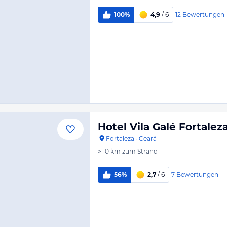
12
Bewertungen
100%
4,9
/ 6
Hotel Vila Galé Fortalez
Fortaleza
·
Ceará
> 10 km
zum Strand
7
Bewertungen
56%
2,7
/ 6