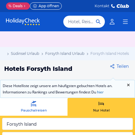
%
Deals
App öffnen
Kontakt
Hotel, Reiseziel
aub
Südinsel Urlaub
Forsyth Island Urlaub
Forsyth Island Hotels
Teilen
Hotels Forsyth Island
Diese Hotelliste zeigt unsere am häufigsten gebuchten Hotels an.
Informationen zu Rankings und Bewertungen findest Du
hier
Pauschalreisen
Nur Hotel
Forsyth Island