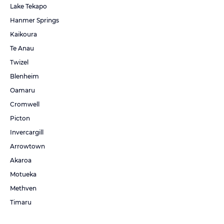
Lake Tekapo
Hanmer Springs
Kaikoura
Te Anau
Twizel
Blenheim
Oamaru
Cromwell
Picton
Invercargill
Arrowtown
Akaroa
Motueka
Methven
Timaru