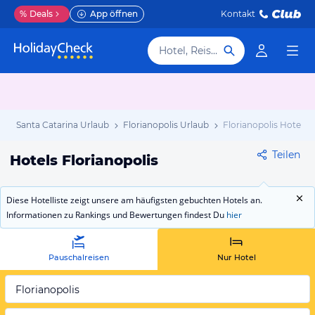
%
Deals
App öffnen
Kontakt
Hotel, Reiseziel
b
Santa Catarina Urlaub
Florianopolis Urlaub
Florianopolis Hotels
Teilen
Hotels Florianopolis
Diese Hotelliste zeigt unsere am häufigsten gebuchten Hotels an.
Informationen zu Rankings und Bewertungen findest Du
hier
Pauschalreisen
Nur Hotel
Florianopolis