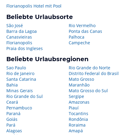
Florianopolis Hotel mit Pool
Beliebte Urlaubsorte
São José
Rio Vermelho
Barra da Lagoa
Ponta das Canas
Canasvieiras
Palhoca
Florianopolis
Campeche
Praia dos Ingleses
Beliebte Urlaubsregionen
Sao Paulo
Rio Grande do Norte
Rio de Janeiro
Distrito Federal do Brasil
Santa Catarina
Mato Grosso
Bahia
Maranhão
Minas Gerais
Mato Grosso do Sul
Rio Grande do Sul
Sergipe
Ceará
Amazonas
Pernambuco
Piauí
Paraná
Tocantins
Goiás
Rondônia
Pará
Roraima
Alagoas
Amapá