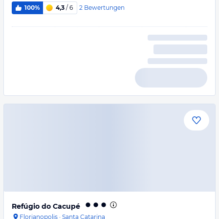
2
Bewertungen
100%
4,3
/ 6
Refúgio do Cacupé
Florianopolis
·
Santa Catarina