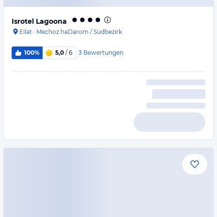
Isrotel Lagoona
Eilat
·
Mechoz haDarom / Südbezirk
3
Bewertungen
100%
5,0
/ 6