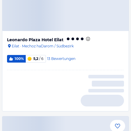
Leonardo Plaza Hotel Eilat
Eilat
·
Mechoz haDarom / Südbezirk
13
Bewertungen
100%
5,2
/ 6