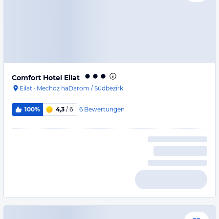
Comfort Hotel Eilat
Eilat
·
Mechoz haDarom / Südbezirk
6
Bewertungen
100%
4,3
/ 6