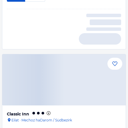
Classic Inn
Eilat
·
Mechoz haDarom / Südbezirk