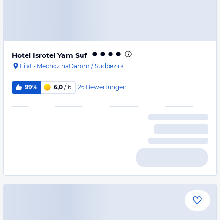
Hotel Isrotel Yam Suf
Eilat
·
Mechoz haDarom / Südbezirk
26
Bewertungen
99%
6,0
/ 6