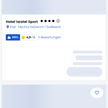
Hotel Isrotel Sport
Eilat
·
Mechoz haDarom / Südbezirk
11
Bewertungen
99%
4,9
/ 6