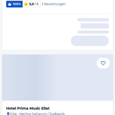
3
Bewertungen
100%
5,0
/ 6
Hotel Prima Music Eilat
Eilat
·
Mechoz haDarom / Südbezirk