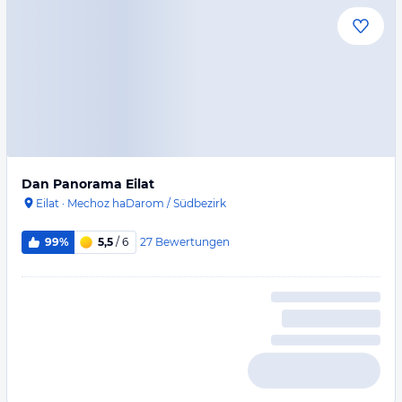
Dan Panorama Eilat
Eilat
·
Mechoz haDarom / Südbezirk
27
Bewertungen
99%
5,5
/ 6