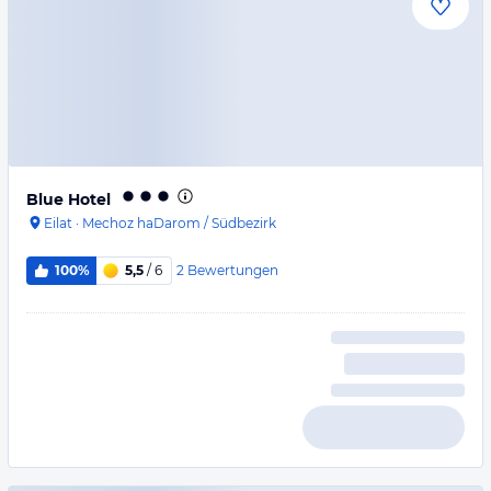
Blue Hotel
Eilat
·
Mechoz haDarom / Südbezirk
2
Bewertungen
100%
5,5
/ 6