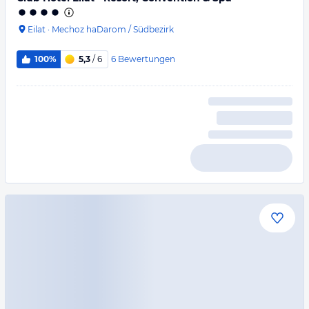
Eilat
·
Mechoz haDarom / Südbezirk
6
Bewertungen
100%
5,3
/ 6