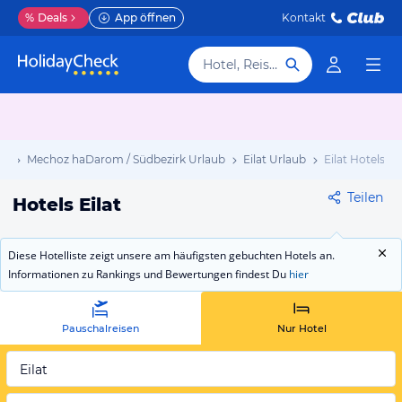
%
Deals
App öffnen
Kontakt
Hotel, Reiseziel
ub
Mechoz haDarom / Südbezirk Urlaub
Eilat Urlaub
Eilat Hotels
Teilen
Hotels Eilat
Diese Hotelliste zeigt unsere am häufigsten gebuchten Hotels an.
Informationen zu Rankings und Bewertungen findest Du
hier
Pauschalreisen
Nur Hotel
Eilat