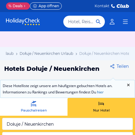
%
Deals
App öffnen
Kontakt
Hotel, Reiseziel
Urlaub
Dołuje / Neuenkirchen Urlaub
Dołuje / Neuenkirchen Hotels
Teilen
Hotels Dołuje / Neuenkirchen
Diese Hotelliste zeigt unsere am häufigsten gebuchten Hotels an.
Informationen zu Rankings und Bewertungen findest Du
hier
Pauschalreisen
Nur Hotel
Dołuje / Neuenkirchen