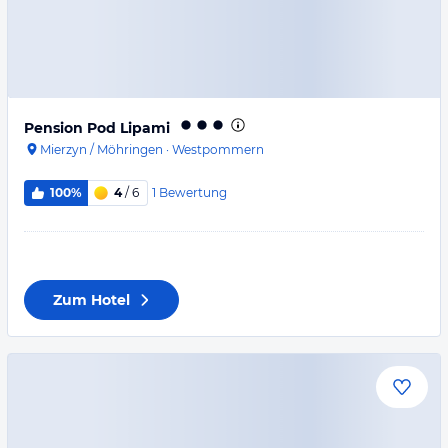
Pension Pod Lipami
Mierzyn / Möhringen
·
Westpommern
1
Bewertung
100%
4
/ 6
Zum Hotel