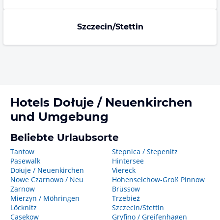
Szczecin/Stettin
Hotels
Dołuje / Neuenkirchen
und Umgebung
Beliebte Urlaubsorte
Tantow
Stepnica / Stepenitz
Pasewalk
Hintersee
Dołuje / Neuenkirchen
Viereck
Nowe Czarnowo / Neu
Hohenselchow-Groß Pinnow
Zarnow
Brüssow
Mierzyn / Möhringen
Trzebież
Löcknitz
Szczecin/Stettin
Casekow
Gryfino / Greifenhagen