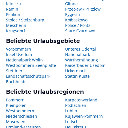
Kliniska
Glinna
Ramin
Przecław / Pritzlow
Penkun
Eggesin
Stolec / Stolzenburg
Kołbaskowo
Mescherin
Police / Pölitz
Krugsdorf
Stare Czarnowo
Beliebte Urlaubsgebiete
Vorpommern
Unteres Odertal
Insel Usedom
Nationalpark
Nationalpark Wolin
Warthemündung
Westpommern Seenplatte
Kaiserbäder Usedom
Stettiner
Uckermark
Landschaftsschutzpark
Stettin Küste
Buchheide
Beliebte Urlaubsregionen
Pommern
Karpatenvorland
Kleinpolen
Podlachien
Westpommern
Lublin
Niederschlesien
Kujawien-Pommern
Masowien
Lodsch
Ermland-Masuren
Heiligkreuz