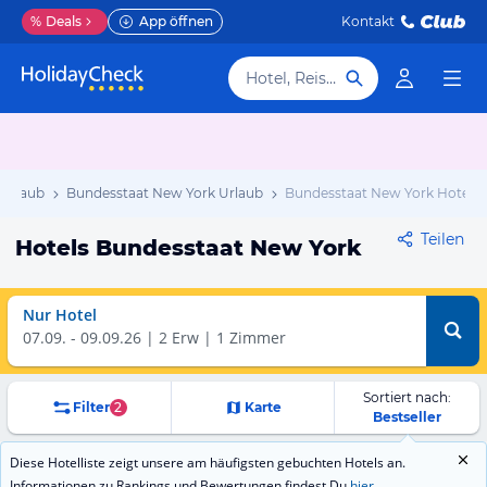
%
Deals
App öffnen
Kontakt
Hotel, Reiseziel
Urlaub
Bundesstaat New York Urlaub
Bundesstaat New York Hotels
Teilen
Hotels Bundesstaat New York
Nur Hotel
07.09.
-
09.09.26
2 Erw | 1 Zimmer
Sortiert nach:
Filter
2
Karte
Bestseller
Diese Hotelliste zeigt unsere am häufigsten gebuchten Hotels an.
Informationen zu Rankings und Bewertungen findest Du
hier