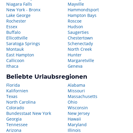
Niagara Falls
Mayville
New York - Bronx
Hammondsport
Lake George
Hampton Bays
Rochester
Roscoe
Essex
Hudson
Buffalo
Saugerties
Ellicottville
Chestertown
Saratoga Springs
Schenectady
Montauk
North Creek
East Hampton
Hunter
Callicoon
Margaretville
Ithaca
Geneva
Beliebte Urlaubsregionen
Florida
Alabama
Kalifornien
Missouri
Texas
Massachusetts
North Carolina
Ohio
Colorado
Wisconsin
Bundesstaat New York
New Jersey
Georgia
Hawaii
Tennessee
Maryland
Arizona
Illinois