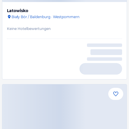
Latowisko
Biały Bór / Baldenburg
·
Westpommern
Keine Hotelbewertungen