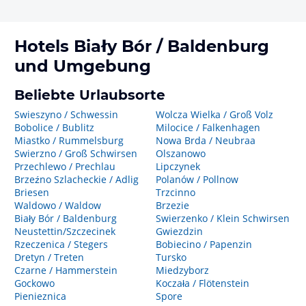
Hotels
Biały Bór / Baldenburg
und Umgebung
Beliebte Urlaubsorte
Swieszyno / Schwessin
Wolcza Wielka / Groß Volz
Bobolice / Bublitz
Milocice / Falkenhagen
Miastko / Rummelsburg
Nowa Brda / Neubraa
Swierzno / Groß Schwirsen
Olszanowo
Przechlewo / Prechlau
Lipczynek
Brzeźno Szlacheckie / Adlig
Polanów / Pollnow
Briesen
Trzcinno
Waldowo / Waldow
Brzezie
Biały Bór / Baldenburg
Swierzenko / Klein Schwirsen
Neustettin/Szczecinek
Gwiezdzin
Rzeczenica / Stegers
Bobiecino / Papenzin
Dretyn / Treten
Tursko
Czarne / Hammerstein
Miedzyborz
Gockowo
Koczała / Flötenstein
Pienieznica
Spore