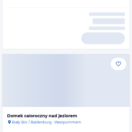
Domek całoroczny nad jeziorem
Biały Bór / Baldenburg
·
Westpommern