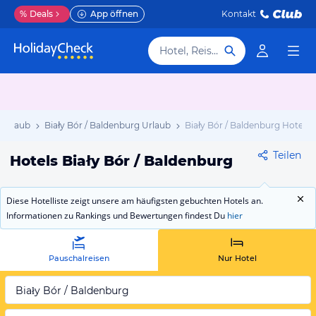
%
Deals
App öffnen
Kontakt
Hotel, Reiseziel
Urlaub
Biały Bór / Baldenburg Urlaub
Biały Bór / Baldenburg Hotels
Teilen
Hotels Biały Bór / Baldenburg
Diese Hotelliste zeigt unsere am häufigsten gebuchten Hotels an.
Informationen zu Rankings und Bewertungen findest Du
hier
Pauschalreisen
Nur Hotel
Biały Bór / Baldenburg