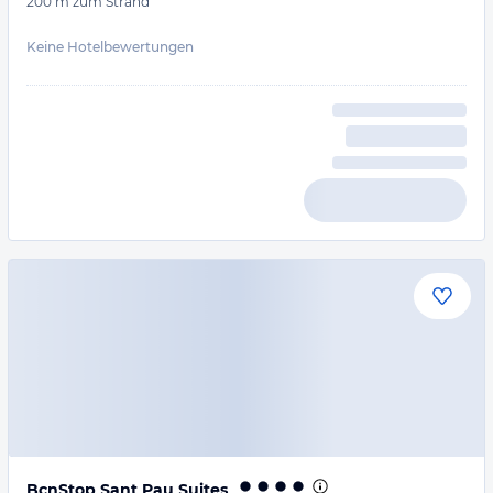
200 m
zum Strand
Keine Hotelbewertungen
BcnStop Sant Pau Suites