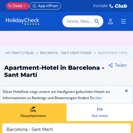
%
Deals
App öffnen
Kontakt
Hotel, Reiseziel
- Sant Martí Urlaub
Barcelona - Sant Martí Hotels
Apartment-Hotel
Teilen
Apartment-Hotel in Barcelona -
Sant Martí
Diese Hotelliste zeigt unsere am häufigsten gebuchten Hotels an.
Informationen zu Rankings und Bewertungen findest Du
hier
Pauschalreisen
Nur Hotel
Barcelona - Sant Martí