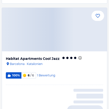
Habitat Apartments Cool Jazz
Barcelona
·
Katalonien
1
Bewertung
100%
6
/ 6