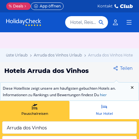
%
Deals
App öffnen
Kontakt
Hotel, Reiseziel
n Küste Urlaub
Arruda dos Vinhos Urlaub
Arruda dos Vinhos Hotels
Teilen
Hotels Arruda dos Vinhos
Diese Hotelliste zeigt unsere am häufigsten gebuchten Hotels an.
Informationen zu Rankings und Bewertungen findest Du
hier
Pauschalreisen
Nur Hotel
Arruda dos Vinhos