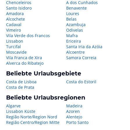
Chenceleiros
A dos Cunhados
Santo Isidoro
Benavente
Amadora
Loures
Alcochete
Belas
Cadaval
Azambuja
Vimeiro
Odivelas
Vila Verde dos Francos
Mafra
Lissabon
Ericeira
Turcifal
Santa Iria da Azóia
Moscavide
Alcoentre
Vila Franca de Xira
Samora Correia
Alverca do Ribatejo
Beliebte Urlaubsgebiete
Costa de Lisboa
Costa do Estoril
Costa de Prata
Beliebte Urlaubsregionen
Algarve
Madeira
Lissabon Küste
Azoren
Região Norte/Region Nord
Alentejo
Região Centro/Region Mitte
Porto Santo