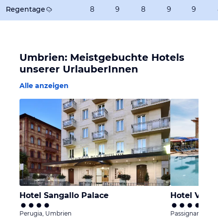
Regentage
8
9
8
9
9
Umbrien: Meistgebuchte Hotels
unserer UrlauberInnen
Alle anzeigen
Hotel Sangallo Palace
Hotel Villa
Perugia, Umbrien
Passignano sul