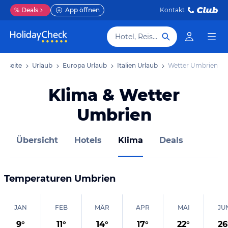
%
Deals
App öffnen
Kontakt
Hotel, Reiseziel
artseite
Urlaub
Europa Urlaub
Italien Urlaub
Wetter Umbrien
Klima & Wetter
Umbrien
Übersicht
Hotels
Klima
Deals
Temperaturen
Umbrien
JAN
FEB
MÄR
APR
MAI
JU
9
°
11
°
14
°
17
°
22
°
26