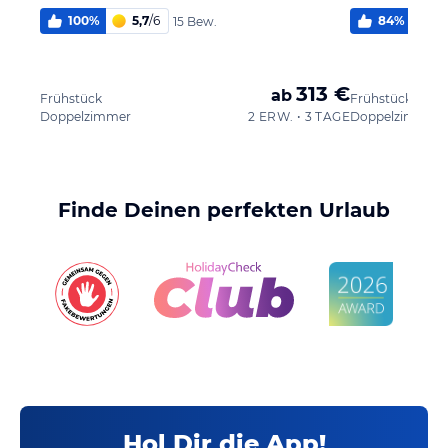
100
%
5,7
/
6
84
%
5,
15 Bew.
313 €
ab
Frühstück
Frühstück
Doppelzimmer
2 ERW. • 3 TAGE
Doppelzimmer
Finde Deinen perfekten Urlaub
Hol Dir die App!