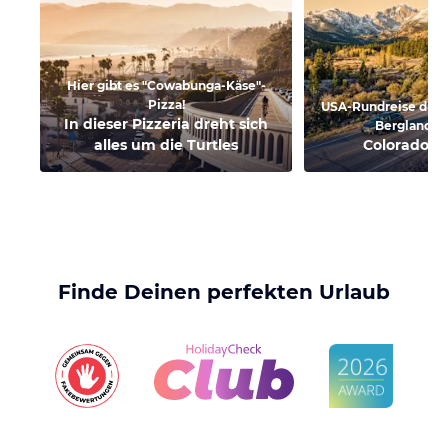
Hier gibt es "Cowabunga-Käse"-
Pizza!
USA-Rundreise durc
In dieser Pizzeria dreht sich
Berglandsc
alles um die Turtles
Colorado R
Finde Deinen perfekten Urlaub