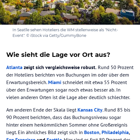
In Seatlle sehen Hoteliers die WM stellenweise als "Nicht-
Event". © iStock via Getty/GummyBone
Wie sieht die Lage vor Ort aus?
Atlanta
zeigt sich vergleichsweise robust.
Rund 50 Prozent
der Hoteliers berichten von Buchungen im oder über dem
Erwartungsbereich.
Miami
schneidet mit etwa 55 Prozent
über den Erwartungen sogar noch etwas besser ab. In
vielen anderen Orten ist die Lage aber deutlich schlechter.
Am anderen Ende der Skala liegt
Kansas City
. Rund 85 bis
90 Prozent berichten, dass das Buchungsniveau sogar
hinter einem herkömmlichen Sommer ohne Großereignis
liegt. Ein ähnliches Bild zeigt sich in
Boston
,
Philadelphia
,
San Francisco
und
Seattle
. Hier sind es fast 80 Prozent der